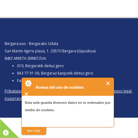
Bergara.eus - Bergarako Udala
San Martin Agirre plaza, 1. 20570 Bergara (Gipuzkoa)
B@Z ARRETA ZERBITZUA:
010, Bergaratik deituz gero
943 77 91 00, Bergaraz kanpotik deituz gero
Faxa 943 77 91 63
Acerca del uso de cookies
Pribatutasun politika eta lege oharra
/
Política de privacidad y aviso legal
Iruzurraren Aurkako Politika
/
Política Antifraude
Esta web guarda diversos datos en tu ordenador por
medio de cookies.
-
leer más