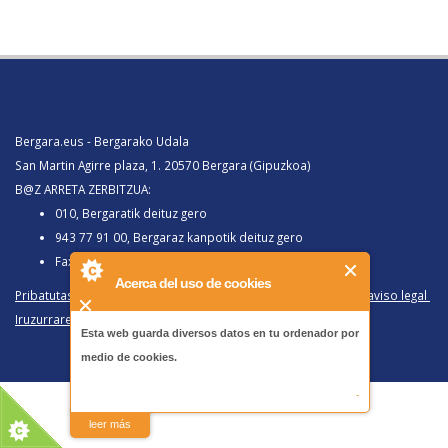
Bergara.eus - Bergarako Udala
San Martin Agirre plaza, 1. 20570 Bergara (Gipuzkoa)
B@Z ARRETA ZERBITZUA:
010, Bergaratik deituz gero
943 77 91 00, Bergaraz kanpotik deituz gero
Faxa 943 77 91 63
Acerca del uso de cookies
Pribatutasun politika eta lege oharra
/
Política de privacidad y aviso legal
Iruzurraren Aurkako Politika
/
Política Antifraude
Esta web guarda diversos datos en tu ordenador por
medio de cookies.
-
leer más