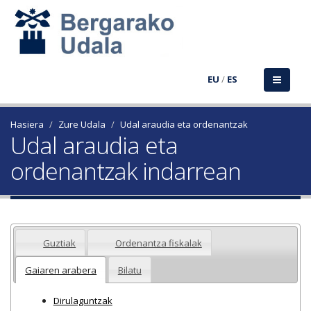
EU
/
ES
Hasiera
Zure Udala
Udal araudia eta ordenantzak
Udal araudia eta
ordenantzak indarrean
Guztiak
Ordenantza fiskalak
Gaiaren arabera
Bilatu
Dirulaguntzak