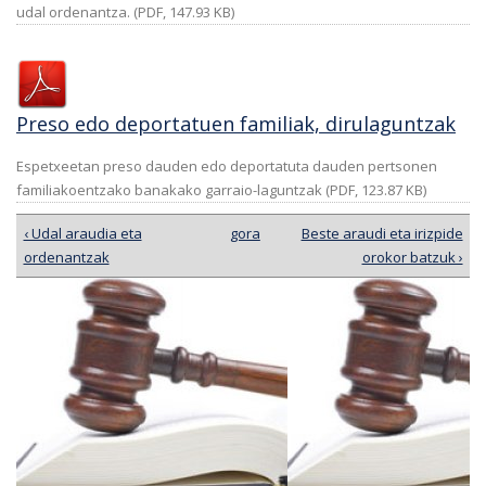
udal ordenantza. (PDF, 147.93 KB)
Preso edo deportatuen familiak, dirulaguntzak
Espetxeetan preso dauden edo deportatuta dauden pertsonen
familiakoentzako banakako garraio-laguntzak (PDF, 123.87 KB)
‹ Udal araudia eta
gora
Beste araudi eta irizpide
ordenantzak
orokor batzuk ›