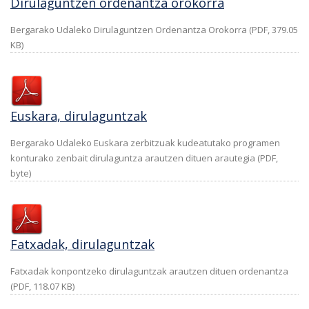
Dirulaguntzen ordenantza orokorra
Bergarako Udaleko Dirulaguntzen Ordenantza Orokorra (PDF, 379.05
KB)
Euskara, dirulaguntzak
Bergarako Udaleko Euskara zerbitzuak kudeatutako programen
konturako zenbait dirulaguntza arautzen dituen arautegia (PDF,
byte)
Fatxadak, dirulaguntzak
Fatxadak konpontzeko dirulaguntzak arautzen dituen ordenantza
(PDF, 118.07 KB)