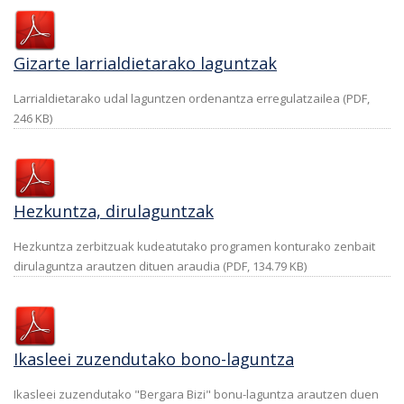
Gizarte larrialdietarako laguntzak
Larrialdietarako udal laguntzen ordenantza erregulatzailea (PDF,
246 KB)
Hezkuntza, dirulaguntzak
Hezkuntza zerbitzuak kudeatutako programen konturako zenbait
dirulaguntza arautzen dituen araudia (PDF, 134.79 KB)
Ikasleei zuzendutako bono-laguntza
Ikasleei zuzendutako "Bergara Bizi" bonu-laguntza arautzen duen