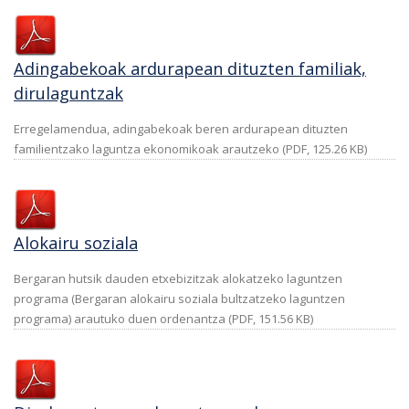
Adingabekoak ardurapean dituzten familiak,
dirulaguntzak
Erregelamendua, adingabekoak beren ardurapean dituzten
familientzako laguntza ekonomikoak arautzeko (PDF, 125.26 KB)
Alokairu soziala
Bergaran hutsik dauden etxebizitzak alokatzeko laguntzen
programa (Bergaran alokairu soziala bultzatzeko laguntzen
programa) arautuko duen ordenantza (PDF, 151.56 KB)