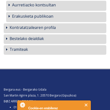
Aurretiazko kontsultan
Erakusketa publikoan
Kontratatzailearen profila
Bestelako deialdiak
Tramiteak
Bergara.eus - Bergarako Udala
San Martin Agirre plaza, 1. 20570 Bergara (Gipuzkoa)
B@Z ARRETA ZERBITZUA:
010, Bergaratik deituz gero
Cookie-en erabileraz