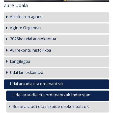
Zure Udala
Alkatearen agurra
Aginte Organoak
2026ko udal aurrekontua
Aurrekontu historikoa
Langilegoa
Udal lan eskaintza
Udal araudia eta ordenantzak
Udal araudia eta ordenantzak indarrean
Beste araudi eta irizpide orokor batzuk