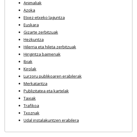
Animaliak
Azoka
Etxez-etxeko laguntza
Euskara
Gizarte zerbitzuak
Hezkuntza
Hilerria eta hileta zerbitzuak
Hirigintza baimenak
Ibiak
Kirolak
Lurzoru publikoaren erabilerak
Merkataritza
Publizitatea eta kartelak
Taxiak
Trafikoa
Txoznak
Udal instalakuntzen erabilera