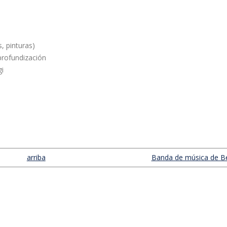
, pinturas)
 profundización
gi
arriba
Banda de música de Be