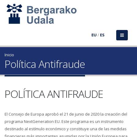
EU
/
ES
Inicio
Política Antifraude
POLÍTICA ANTIFRAUDE
El Consejo de Europa aprobó el 21 de junio de 2020 la creación del
programa NextGeneration EU. Este programa es un instrumento
destinado al estímulo económico y constituye una de las medidas
financieras más importantes asumidas por la Unión Europea para