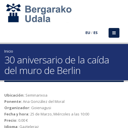
EU
/
ES
Inicio
30 aniversario de la caída
del muro de Berlin
Ubicación:
Seminarixoa
Ponente:
Ana González del Moral
Organizador:
Goienagusi
Fecha y hora:
25 de Marzo, Miércoles a las 10:00
Precio:
0.00 €
Idioma:
Gazteleraz