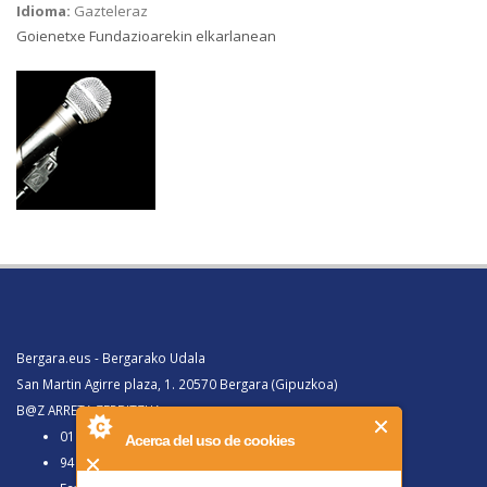
Idioma:
Gazteleraz
Goienetxe Fundazioarekin elkarlanean
Bergara.eus - Bergarako Udala
San Martin Agirre plaza, 1. 20570 Bergara (Gipuzkoa)
B@Z ARRETA ZERBITZUA:
010, Bergaratik deituz gero
Acerca del uso de cookies
943 77 91 00, Bergaraz kanpotik deituz gero