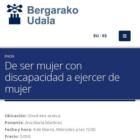
EU
/
ES
Inicio
De ser mujer con
discapacidad a ejercer de
mujer
Ubicación:
Uned-eko aretoa
Ponente:
Ana María Martinez
Fecha y hora:
4 de Marzo, Miércoles a las 12:00
Precio:
0.00 €