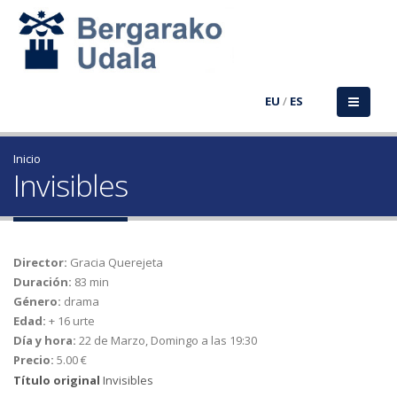
EU
/
ES
Inicio
Invisibles
Director:
Gracia Querejeta
Duración:
83 min
Género:
drama
Edad:
+ 16 urte
Día y hora:
22 de Marzo, Domingo a las 19:30
Precio:
5.00 €
Título original
Invisibles