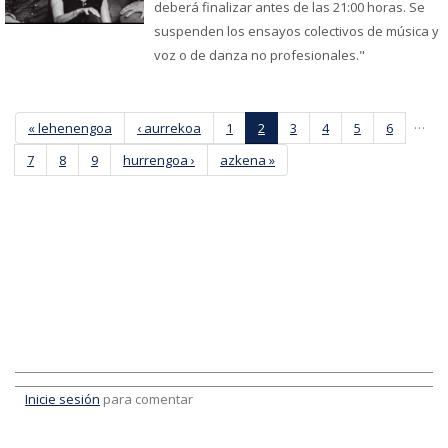
deberá finalizar antes de las 21:00 horas. Se
suspenden los ensayos colectivos de música y
voz o de danza no profesionales."
Páginas
…
« lehenengoa
‹ aurrekoa
1
2
3
4
5
6
7
8
9
hurrengoa ›
azkena »
Inicie sesión
para comentar