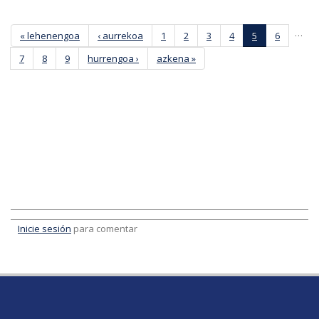
Páginas
…
« lehenengoa
‹ aurrekoa
1
2
3
4
5
6
7
8
9
hurrengoa ›
azkena »
Inicie sesión
para comentar