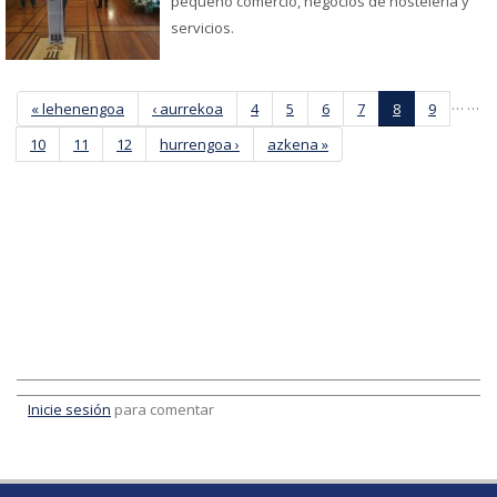
pequeño comercio, negocios de hostelería y
servicios.
Páginas
…
…
« lehenengoa
‹ aurrekoa
4
5
6
7
8
9
10
11
12
hurrengoa ›
azkena »
Inicie sesión
para comentar