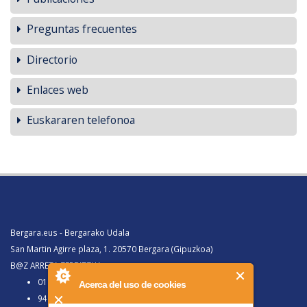
Preguntas frecuentes
Directorio
Enlaces web
Euskararen telefonoa
Bergara.eus - Bergarako Udala
San Martin Agirre plaza, 1. 20570 Bergara (Gipuzkoa)
B@Z ARRETA ZERBITZUA:
010, Bergaratik deituz gero
Acerca del uso de cookies
943 77 91 00, Bergaraz kanpotik deituz gero