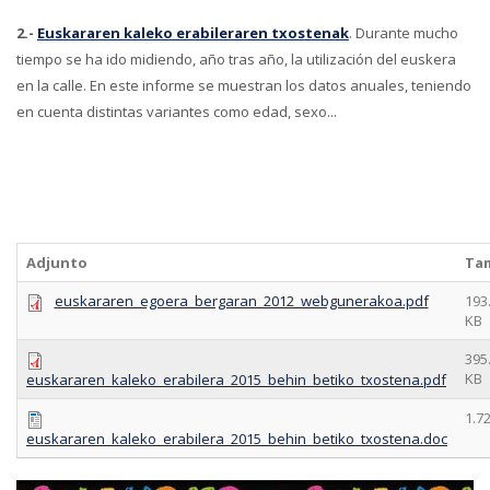
2.-
Euskararen kaleko erabileraren txostenak
. Durante mucho
tiempo se ha ido midiendo, año tras año, la utilización del euskera
en la calle. En este informe se muestran los datos anuales, teniendo
en cuenta distintas variantes como edad, sexo...
Adjunto
Ta
euskararen_egoera_bergaran_2012_webgunerakoa.pdf
193
KB
395
KB
euskararen_kaleko_erabilera_2015_behin_betiko_txostena.pdf
1.7
euskararen_kaleko_erabilera_2015_behin_betiko_txostena.doc