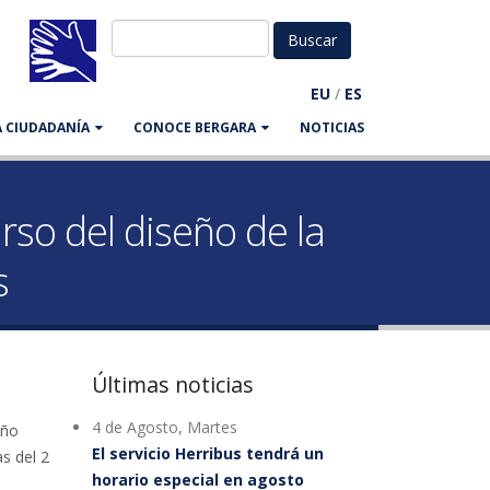
EU
/
ES
LA CIUDADANÍA
CONOCE BERGARA
NOTICIAS
rso del diseño de la
s
Últimas noticias
4 de Agosto, Martes
año
El servicio Herribus tendrá un
s del 2
horario especial en agosto