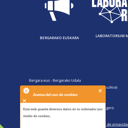
LABORATORIUM 
BERGARAKO EUSKARA
Bergara.eus - Bergarako Udala
San Martin Agirre plaza, 1. 20570 Bergara (Gipuzkoa)
B@Z ARRETA ZERBITZUA:
Acerca del uso de cookies
010, Bergaratik deituz gero
943 77 91 00, Bergaraz kanpotik deituz gero
Esta web guarda diversos datos en tu ordenador por
Faxa 943 77 91 63
medio de cookies.
Pribatutasun politika eta lege oharra
/
Política de privacida
-