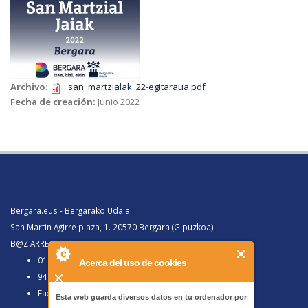
Archivo:
san_martzialak_22-egitaraua.pdf
Fecha de creación:
Junio 2022
Bergara.eus - Bergarako Udala
San Martin Agirre plaza, 1. 20570 Bergara (Gipuzkoa)
B@Z ARRETA ZERBITZUA:
010, Bergaratik deituz gero
Acerca del uso de cookies
943 77 91 00, Bergaraz kanpotik deituz gero
Faxa 943 77 91 63
Esta web guarda diversos datos en tu ordenador por