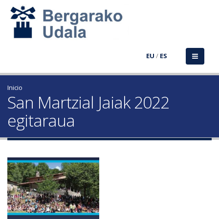
EU
/
ES
Inicio
San Martzial Jaiak 2022
egitaraua