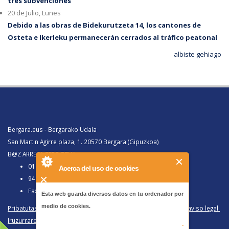
tres subvenciones
20 de Julio, Lunes
Debido a las obras de Bidekurutzeta 14, los cantones de
Osteta e Ikerleku permanecerán cerrados al tráfico peatonal
albiste gehiago
Bergara.eus - Bergarako Udala
San Martin Agirre plaza, 1. 20570 Bergara (Gipuzkoa)
B@Z ARRETA ZERBITZUA:
010, Bergaratik deituz gero
Acerca del uso de cookies
943 77 91 00, Bergaraz kanpotik deituz gero
Faxa 943 77 91 63
Esta web guarda diversos datos en tu ordenador por
medio de cookies.
Pribatutasun politika eta lege oharra
/
Política de privacidad y aviso legal
Iruzurraren Aurkako Politika
/
Política Antifraude
-