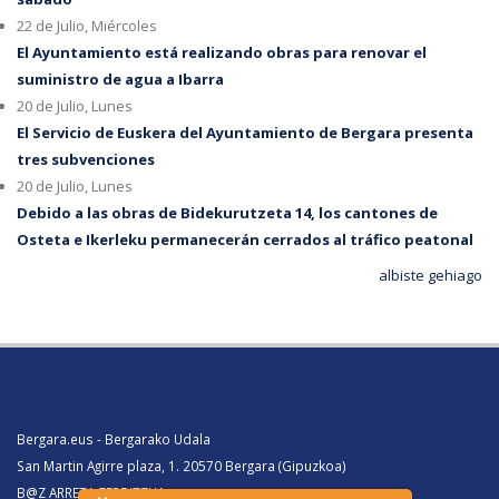
22 de Julio, Miércoles
El Ayuntamiento está realizando obras para renovar el
suministro de agua a Ibarra
20 de Julio, Lunes
El Servicio de Euskera del Ayuntamiento de Bergara presenta
tres subvenciones
20 de Julio, Lunes
Debido a las obras de Bidekurutzeta 14, los cantones de
Osteta e Ikerleku permanecerán cerrados al tráfico peatonal
albiste gehiago
Bergara.eus - Bergarako Udala
San Martin Agirre plaza, 1. 20570 Bergara (Gipuzkoa)
B@Z ARRETA ZERBITZUA: