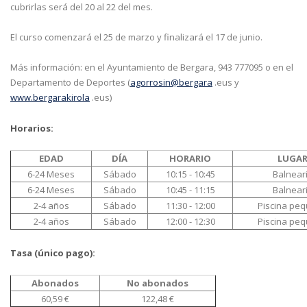
cubrirlas será del 20 al 22 del mes.
El curso comenzará el 25 de marzo y finalizará el 17 de junio.
Más información: en el Ayuntamiento de Bergara, 943 777095 o en el
Departamento de Deportes (
agorrosin@bergara
.eus y
www.bergarakirola
.eus)
Horarios:
EDAD
DÍA
HORARIO
LUGA
6-24 Meses
Sábado
10:15 - 10:45
Balnear
6-24 Meses
Sábado
10:45 - 11:15
Balnear
2-4 años
Sábado
11:30 - 12:00
Piscina pe
2-4 años
Sábado
12:00 - 12:30
Piscina pe
Tasa (único pago):
Abonados
No abonados
60,59 €
122,48 €