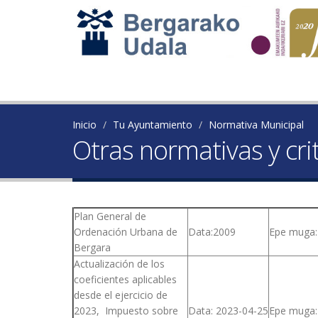
Inicio
Tu Ayuntamiento
Normativa Municipal
Otras normativas y cri
Plan General de
Ordenación Urbana de
Data:2009
Epe muga:
Bergara
Actualización de los
coeficientes aplicables
desde el ejercicio de
2023, Impuesto sobre
Data: 2023-04-25
Epe muga: