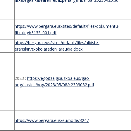
fitxategi/alkatearen_ebazpena_gainbalioa_20230425.pdf
https://www.bergara.eus/sites/default/files/dokumentu-
fitxategi/3135_001.pdf
https://bergara.eus/sites/default/files/albiste-
eranskin/txokolataden_araudia.docx
2023 :
https://egoitza.gipuzkoa.eus/gao-
bog/castell/bog/2023/05/08/c2303082.pdf
https://www.bergara.eus/eu/node/3247