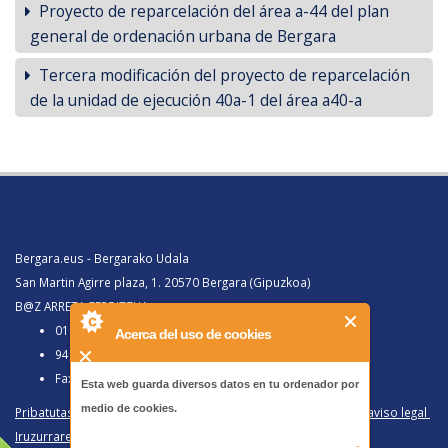
Proyecto de reparcelación del área a-44 del plan
general de ordenación urbana de Bergara
Tercera modificación del proyecto de reparcelación
de la unidad de ejecución 40a-1 del área a40-a
Bergara.eus - Bergarako Udala
San Martin Agirre plaza, 1. 20570 Bergara (Gipuzkoa)
B@Z ARRETA ZERBITZUA:
010, Bergaratik deituz gero
Acerca del uso de cookies
943 77 91 00, Bergaraz kanpotik deituz gero
Faxa 943 77 91 63
Esta web guarda diversos datos en tu ordenador por
medio de cookies.
Pribatutasun politika eta lege oharra
/
Política de privacidad y aviso legal
Iruzurraren Aurkako Politika
/
Política Antifraude
-