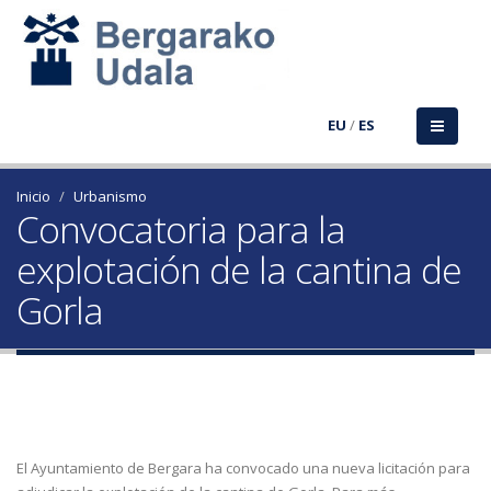
EU
/
ES
Inicio
Urbanismo
Convocatoria para la
explotación de la cantina de
Gorla
El Ayuntamiento de Bergara ha convocado una nueva licitación para