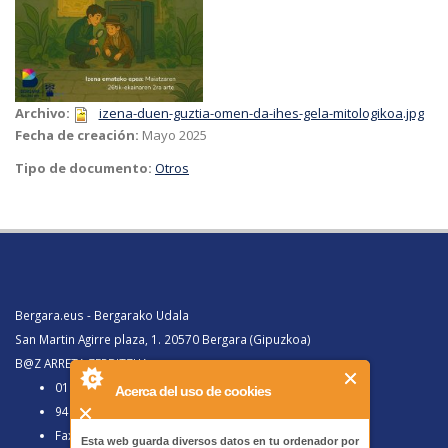
Archivo:
izena-duen-guztia-omen-da-ihes-gela-mitologikoa.jpg
Fecha de creación:
Mayo 2025
Tipo de documento:
Otros
Bergara.eus - Bergarako Udala
San Martin Agirre plaza, 1. 20570 Bergara (Gipuzkoa)
B@Z ARRETA ZERBITZUA:
010, Bergaratik deituz gero
Acerca del uso de cookies
943 77 91 00, Bergaraz kanpotik deituz gero
Faxa 943 77 91 63
Esta web guarda diversos datos en tu ordenador por