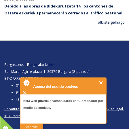
Debido a las obras de Bidekurutzeta 14, los cantones de
Osteta e Ikerleku permanecerán cerrados al tráfico peatonal
albiste gehiago
Bergara.eus - Bergarako Udala
San Martin Agirre plaza, 1. 20570 Bergara (Gipuzkoa)
B@Z ARRETA ZERBITZUA:
010, Bergaratik deituz gero
Acerca del uso de cookies
943 77 91 00, Bergaraz kanpotik deituz gero
Faxa 943 77 91 63
Esta web guarda diversos datos en tu ordenador por
medio de cookies.
Pribatutasun politika eta lege oharra
/
Política de privacidad y aviso legal
Iruzurraren Aurkako Politika
/
Política Antifraude
-
leer más