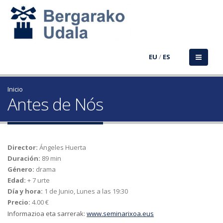
EU
/
ES
Inicio
Antes de Nós
Director:
Ángeles Huerta
Duración:
89 min
Género:
drama
Edad:
+ 7 urte
Día y hora:
1 de Junio, Lunes a las 19:30
Precio:
4.00 €
Informazioa eta sarrerak:
www.seminarixoa.eus