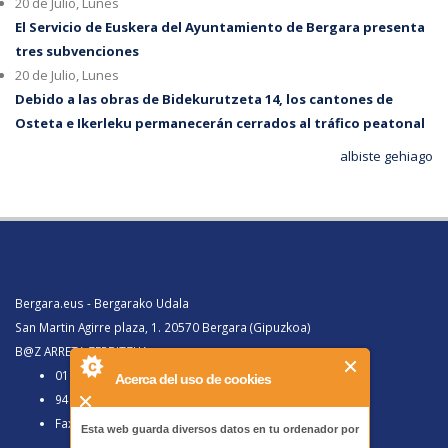
20 de Julio, Lunes
El Servicio de Euskera del Ayuntamiento de Bergara presenta
tres subvenciones
20 de Julio, Lunes
Debido a las obras de Bidekurutzeta 14, los cantones de
Osteta e Ikerleku permanecerán cerrados al tráfico peatonal
albiste gehiago
Bergara.eus - Bergarako Udala
San Martin Agirre plaza, 1. 20570 Bergara (Gipuzkoa)
B@Z ARRETA ZERBITZUA:
010, Bergaratik deituz gero
Acerca del uso de cookies
943 77 91 00, Bergaraz kanpotik deituz gero
Faxa 943 77 91 63
Esta web guarda diversos datos en tu ordenador por