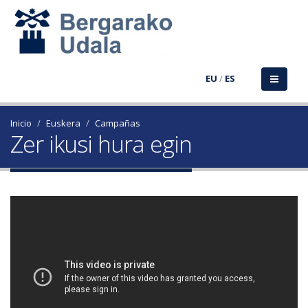
EU
/
ES
Inicio
Euskera
Campañas
Zer ikusi hura egin