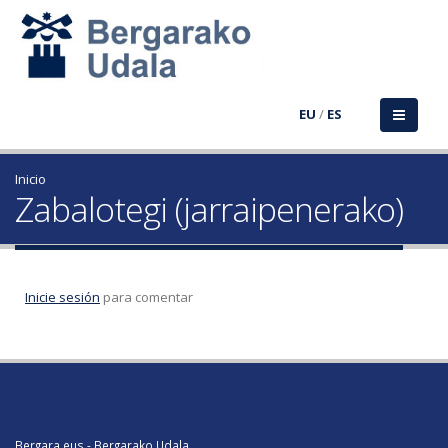
EU
/
ES
Inicio
Zabalotegi (jarraipenerako)
Inicie sesión
para comentar
Bergara.eus - Bergarako Udala