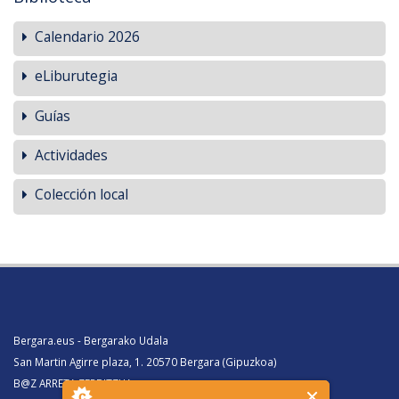
Calendario 2026
eLiburutegia
Guías
Actividades
Colección local
Bergara.eus - Bergarako Udala
San Martin Agirre plaza, 1. 20570 Bergara (Gipuzkoa)
B@Z ARRETA ZERBITZUA: