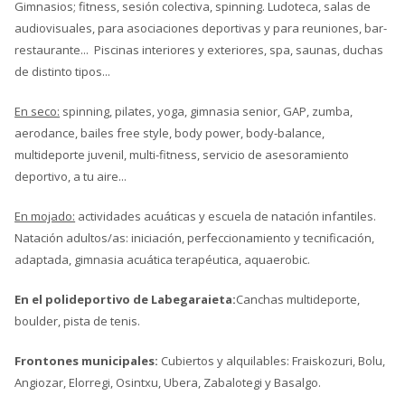
Gimnasios; fitness, sesión colectiva, spinning. Ludoteca, salas de
audiovisuales, para asociaciones deportivas y para reuniones, bar-
restaurante... Piscinas interiores y exteriores, spa, saunas, duchas
de distinto tipos...
En seco:
spinning, pilates, yoga, gimnasia senior, GAP, zumba,
aerodance, bailes free style, body power, body-balance,
multideporte juvenil, multi-fitness, servicio de asesoramiento
deportivo, a tu aire...
En mojado:
actividades acuáticas y escuela de natación infantiles.
Natación adultos/as: iniciación, perfeccionamiento y tecnificación,
adaptada, gimnasia acuática terapéutica, aquaerobic.
En el polideportivo de Labegaraieta:
Canchas multideporte,
boulder, pista de tenis.
Frontones municipales:
Cubiertos y alquilables: Fraiskozuri, Bolu,
Angiozar, Elorregi, Osintxu, Ubera, Zabalotegi y Basalgo.