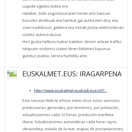
izapide egiteko bidea ere.
Halaber, bide segurtasunaren beste arlo batzuei
buruzko aholkuak eta hainbat gai aurkezten dira, eta
zuen iradokizun, galdera eta iritziak posta elektronikoan
uzteko aukera duzue.
Hori guztia helburu bakar batekin: denon artean trafiko
istripuen ondorioz izaten diren biktimen kopurua
gutxituz joatea, zerora hurbildu arte.
EUSKALMET.EUS: IRAGARPENA
http://www.euskalmet.euskadi.eus/s07...
Este servicio Web le ofrece entre otros estos servicios:
prediccioines generales, por territorios, por población,
actualizaciones cada 12 horas, predicción marítima
diaria. Actualizaciones automáticas cada hora: rayos
ultravioleta, estado de la mar, mapas de precipitaciones,