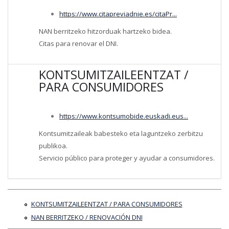
https://www.citapreviadnie.es/citaPr...
NAN berritzeko hitzorduak hartzeko bidea.
Citas para renovar el DNI.
KONTSUMITZAILEENTZAT /
PARA CONSUMIDORES
https://www.kontsumobide.euskadi.eus...
Kontsumitzaileak babesteko eta laguntzeko zerbitzu
publikoa.
Servicio público para proteger y ayudar a consumidores.
KONTSUMITZAILEENTZAT / PARA CONSUMIDORES
NAN BERRITZEKO / RENOVACIÓN DNI