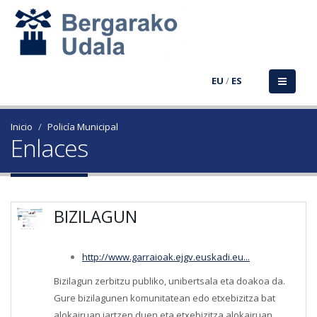
EU
/
ES
Inicio
Policía Municipal
Enlaces
BIZILAGUN
http://www.garraioak.ejgv.euskadi.eu...
Bizilagun zerbitzu publiko, unibertsala eta doakoa da.
Gure bizilagunen komunitatean edo etxebizitza bat
alokairuan jartzen duen eta etxebizitza alokairuan