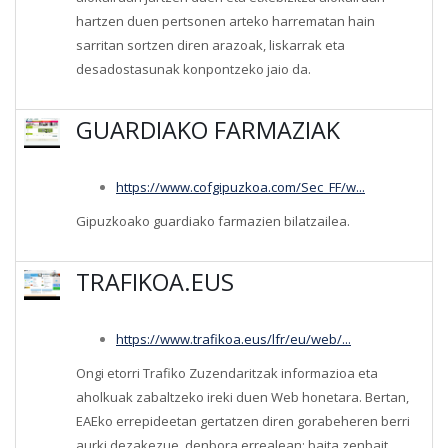
hartzen duen pertsonen arteko harrematan hain
sarritan sortzen diren arazoak, liskarrak eta
desadostasunak konpontzeko jaio da.
GUARDIAKO FARMAZIAK
https://www.cofgipuzkoa.com/Sec_FF/w...
Gipuzkoako guardiako farmazien bilatzailea.
TRAFIKOA.EUS
https://www.trafikoa.eus/lfr/eu/web/...
Ongi etorri Trafiko Zuzendaritzak informazioa eta
aholkuak zabaltzeko ireki duen Web honetara. Bertan,
EAEko errepideetan gertatzen diren gorabeheren berri
aurki dezakezue, denbora errealean; baita zenbait