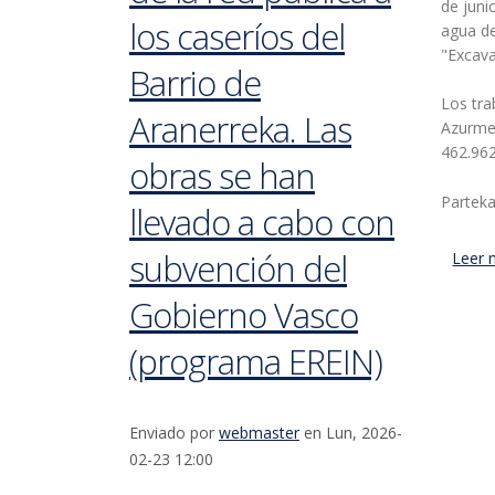
de juni
los caseríos del
agua de
"Excava
Barrio de
Los tra
Aranerreka. Las
Azurmen
462.962
obras se han
Parteka
llevado a cabo con
subvención del
Leer 
Gobierno Vasco
(programa EREIN)
Enviado por
webmaster
en Lun, 2026-
02-23 12:00