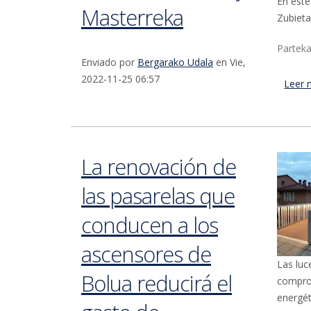
En este
Masterreka
Zubieta
Parteka
Enviado por
Bergarako Udala
en Vie,
2022-11-25 06:57
Leer 
La renovación de
las pasarelas que
conducen a los
ascensores de
Las luc
Bolua reducirá el
compro
energét