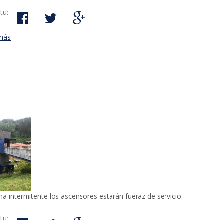
tu:
más
acerca de La renovación de las pasarelas que conducen a los as
de Bolua reducirá el gasto de mantenimiento
a intermitente los ascensores estarán fueraz de servicio.
tu: