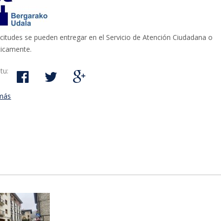
icitudes se pueden entregar en el Servicio de Atención Ciudadana o
ticamente.
tu:
más
acerca de El plazo para la solicitud de subvenciones para el ámbit
está abierto hasta el 26 de enero