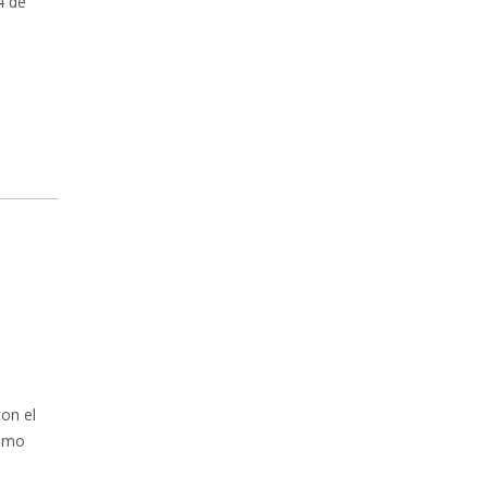
4 de
con el
sumo