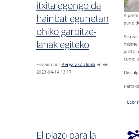
itxita egongo da
hainbat egunetan
A parti
parte d
ohiko garbitze-
Se real
lanak egiteko
mismo. 
punto, 
como se
Enviado por
Bergarako Udala
en Vie,
2023-04-14 13:17
Disculp
Parteka
Leer 
El plazo para la