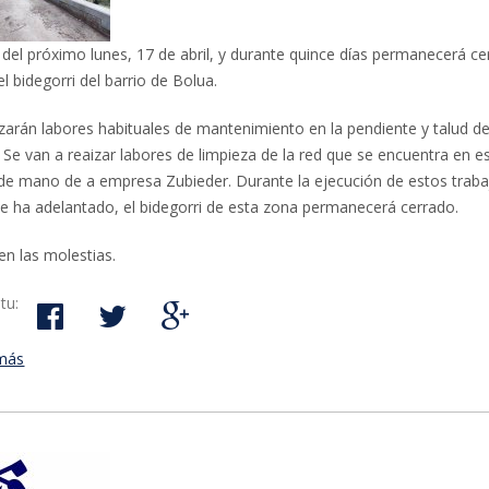
r del próximo lunes, 17 de abril, y durante quince días permanecerá c
el bidegorri del barrio de Bolua.
izarán labores habituales de mantenimiento en la pendiente y talud de
Se van a reaizar labores de limpieza de la red que se encuentra en e
de mano de a empresa Zubieder. Durante la ejecución de estos traba
 ha adelantado, el bidegorri de esta zona permanecerá cerrado.
en las molestias.
tu:
más
acerca de Boluko bidegorria itxita egongo da hainbat egunetan o
garbitze-lanak egiteko