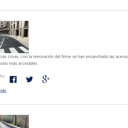
tras cosas, con la renovación del firme se han ensanchado las aceras
olas más accesibles.
tu:
más
acerca de Mañana 5 de mayo se abre la calle Masterreka