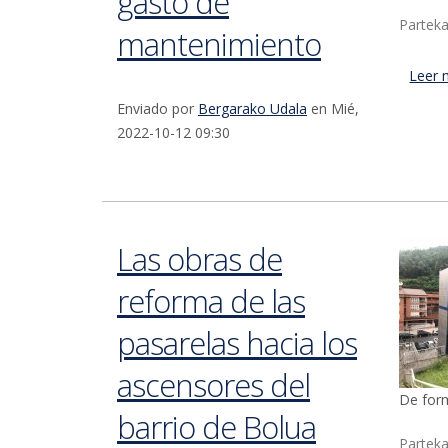
gasto de
Parteka
mantenimiento
Leer 
Enviado por
Bergarako Udala
en Mié,
2022-10-12 09:30
Las obras de
reforma de las
pasarelas hacia los
ascensores del
De form
barrio de Bolua
Parteka