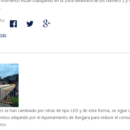
 momento están trabajando en la zona delantera de los número 2 y 
.
tu:
más
acerca de En Navidad se paran las obras de las calles Zubieta y
Masterreka
es se han cambiado por otras de tipo LED y de esta forma, se sigue 
miso adquirido por el Ayuntamiento de Bergara para reducir el con
ico.