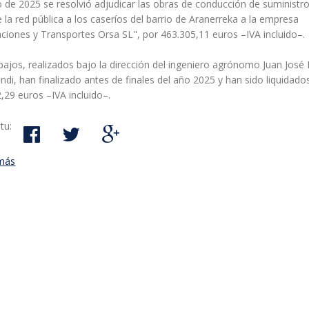
o de 2025 se resolvió adjudicar las obras de conducción de suministr
 la red pública a los caseríos del barrio de Aranerreka a la empresa
ciones y Transportes Orsa SL", por 463.305,11 euros –IVA incluido–.
bajos, realizados bajo la dirección del ingeniero agrónomo Juan José
di, han finalizado antes de finales del año 2025 y han sido liquidado
,29 euros –IVA incluido–.
tu:
más
acerca de Conducción de suministro de agua de la red pública a l
caseríos del Barrio de Aranerreka. Las obras se han llevado a ca
subvención del Gobierno Vasco (programa EREIN)