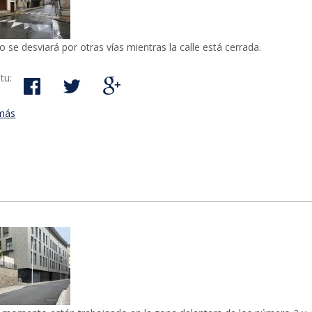
ico se desviará por otras vías mientras la calle está cerrada.
tu:
más
acerca de Las obras de urbanización de la calle Masterreka come
el 9 de enero