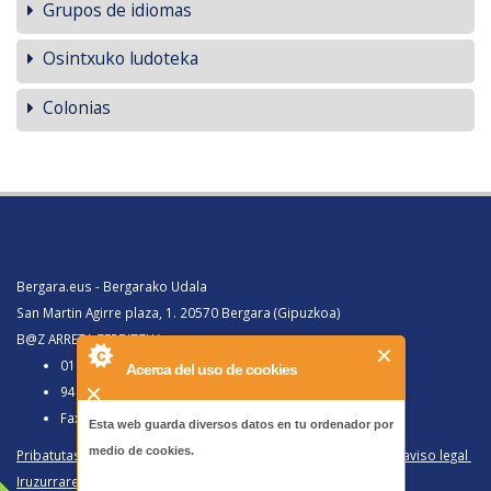
Grupos de idiomas
Osintxuko ludoteka
Colonias
Bergara.eus - Bergarako Udala
San Martin Agirre plaza, 1. 20570 Bergara (Gipuzkoa)
B@Z ARRETA ZERBITZUA:
010, Bergaratik deituz gero
Acerca del uso de cookies
943 77 91 00, Bergaraz kanpotik deituz gero
Faxa 943 77 91 63
Esta web guarda diversos datos en tu ordenador por
medio de cookies.
Pribatutasun politika eta lege oharra
/
Política de privacidad y aviso legal
Iruzurraren Aurkako Politika
/
Política Antifraude