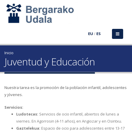
EU
/
ES
Inicio
Juventud y Educación
Nuestra tarea es la promoción de la población infantil, adolescentes
y jóvenes.
Servicios:
Ludotecas:
Servicios de ocio infantil, abiertos de lunes a
viernes. En Agorrosin (4-11 años), en Angiozar y en Osintxu.
Gaztelekua:
Espacio de ocio para adolescentes entre 13-17