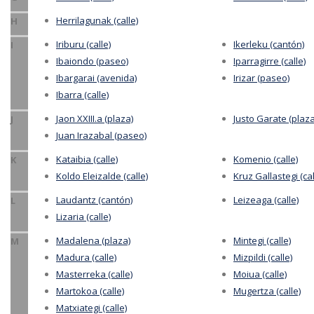
Herrilagunak (calle)
H
Iriburu (calle)
Ikerleku (cantón)
I
Ibaiondo (paseo)
Iparragirre (calle)
Ibargarai (avenida)
Irizar (paseo)
Ibarra (calle)
Jaon XXIII.a (plaza)
Justo Garate (plaza
J
Juan Irazabal (paseo)
Kataibia (calle)
Komenio (calle)
K
Koldo Eleizalde (calle)
Kruz Gallastegi (cal
Laudantz (cantón)
Leizeaga (calle)
L
Lizaria (calle)
Madalena (plaza)
Mintegi (calle)
M
Madura (calle)
Mizpildi (calle)
Masterreka (calle)
Moiua (calle)
Martokoa (calle)
Mugertza (calle)
Matxiategi (calle)