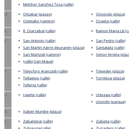
Melchor Sanchez Toca (calle)
Ortuibar (paseo)
Orixondo (plaza)
O
Ostetako (camino)
Ozaeta (calle)
R. Oiarzabal (calle)
Ramon Maria Lili (ca
R
San Antonio (calle)
San Pedro (calle)
S
San Martin Agirre deunaren (plaza)
Santalaitz (calle)
San Martzial (camino)
Simon Arrieta (plaz
(calle) San Miguel
Telesforo Aranzadi (calle)
Tokieder (plaza)
T
Tellaetxe (calle)
Torrekoa (plaza)
Telleria (calle)
Ugarte (calle)
Urteaga (calle)
U
Uxondo (parque)
Xabier Munibe (plaza)
X
Zabalotegi (calle)
Zubieta (calle)
Z
Zubiaurre(calle)
Zurradero (calle)