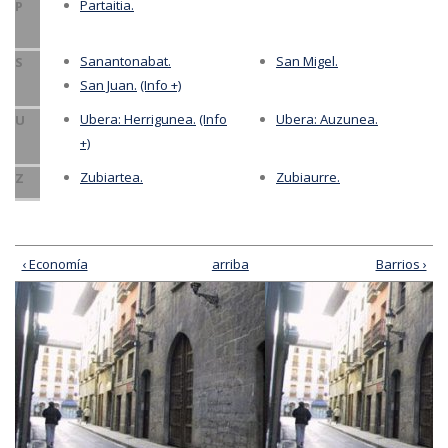
Partaitia.
P
Sanantonabat.
San Migel.
S
San Juan.
(Info +)
Ubera: Herrigunea.
(Info
Ubera: Auzunea.
U
+)
Zubiartea.
Zubiaurre.
Z
‹ Economía
arriba
Barrios ›