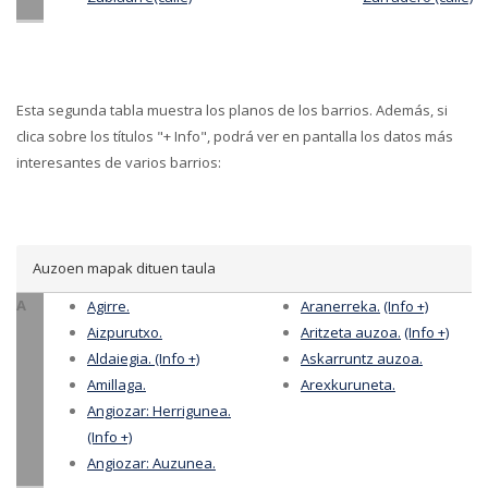
Esta segunda tabla muestra los planos de los barrios. Además, si
clica sobre los títulos "+ Info", podrá ver en pantalla los datos más
interesantes de varios barrios:
Auzoen mapak dituen taula
A
Agirre.
Aranerreka.
(Info +)
Aizpurutxo.
Aritzeta auzoa.
(Info +)
Aldaiegia.
(Info +)
Askarruntz auzoa.
Amillaga.
Arexkuruneta.
Angiozar: Herrigunea.
(Info +)
Angiozar: Auzunea.