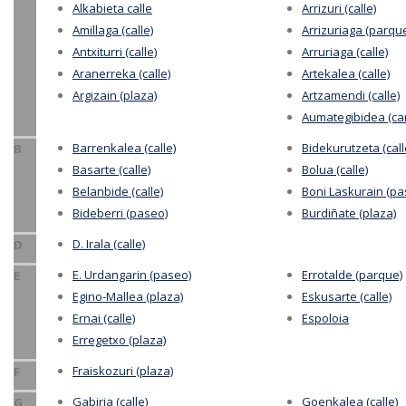
Alkabieta calle
Arrizuri (calle)
Amillaga (calle)
Arrizuriaga (parqu
Antxiturri (calle)
Arruriaga (calle)
Aranerreka (calle)
Artekalea (calle)
Argizain (plaza)
Artzamendi (calle)
Aumategibidea (ca
Barrenkalea (calle)
Bidekurutzeta (call
B
Basarte (calle)
Bolua (calle)
Belanbide (calle)
Boni Laskurain (pa
Bideberri (paseo)
Burdiñate (plaza)
D. Irala (calle)
D
E. Urdangarin (paseo)
Errotalde (parque)
E
Egino-Mallea (plaza)
Eskusarte (calle)
Ernai (calle)
Espoloia
Erregetxo (plaza)
Fraiskozuri (plaza)
F
Gabiria (calle)
Goenkalea (calle)
G