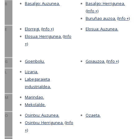
Basalgo: Auzunea.
Basalgo: Herrigunea.
B
(Info +)
Buruñao auzoa.
(Info +)
Elorregi.
(Info +)
Elosua: Auzunea.
E
Elosua: Herrigunea.
(Info
+)
Goenbolu.
Goiauzoa.
(Info +)
G
Lizaria.
L
Labegaraieta
industrialdea.
Marindao.
M
Mekolalde.
Osintxu: Auzunea.
Ozaeta.
O
Osintxu: Herrigunea.
(Info
+)