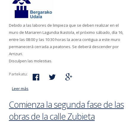
Debido a las labores de limpieza que se deben realizar en el
muro de Mariaren Lagundia Ikastola, el próximo sábado, día 16,
entre las 08:00 y las 10:30 horas la acera contigua a este muro
permanecerá cerrada a peatones. Se deberá descender por
Arrizuri.
Disculpen las molestias.
Partekatu:
Leer más
acerca de El sábado por la mañana el paso por la
acera contigua al muro de Mariaren Lagundia estará
Comienza la segunda fase de las
cerrado durante unas horas
obras de la calle Zubieta