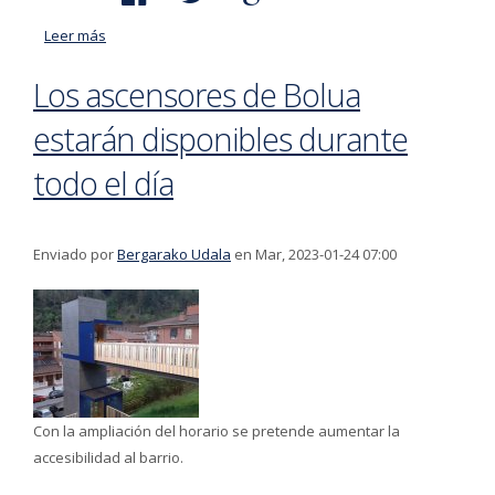
Leer más
acerca de El plazo para presentar las solicitudes para
el puesto de oficial de jardinería para la brigada de
Los ascensores de Bolua
jardinería finaliza el 6 de marzo
estarán disponibles durante
todo el día
Enviado por
Bergarako Udala
en Mar, 2023-01-24 07:00
Con la ampliación del horario se pretende aumentar la
accesibilidad al barrio.