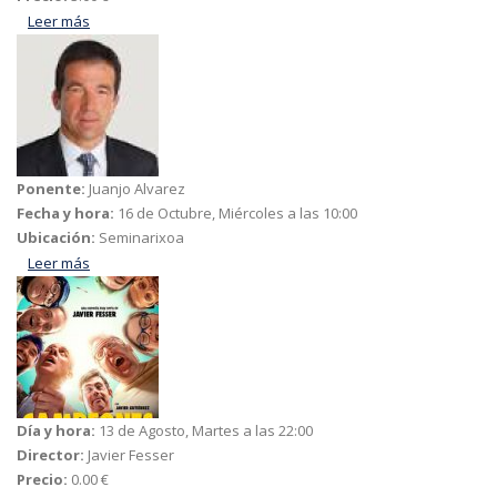
Leer más
acerca de Un hombre fiel
Ponente:
Juanjo Alvarez
Fecha y hora:
16 de Octubre, Miércoles a las 10:00
Ubicación:
Seminarixoa
Leer más
acerca de ¿Cómo debe plantearse la educación superior en
una sociedad como la actual?. Retos y valores
Día y hora:
13 de Agosto, Martes a las 22:00
Director:
Javier Fesser
Precio:
0.00 €