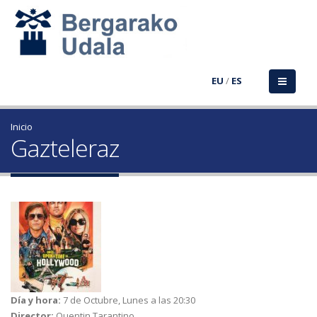
EU
/
ES
Inicio
Gazteleraz
Día y hora:
7 de Octubre, Lunes a las 20:30
Director:
Quentin Tarantino