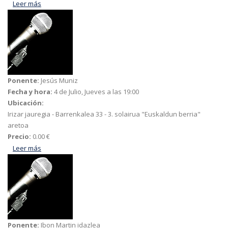
Leer más
acerca de Campeones
Ponente:
Jesús Muniz
Fecha y hora:
4 de Julio, Jueves a las 19:00
Ubicación:
Irizar jauregia - Barrenkalea 33 - 3. solairua "Euskaldun berria"
aretoa
Precio:
0.00 €
Leer más
acerca de Gótico y Renacimiento en San Pedro de Ariznoa
Ponente:
Ibon Martin idazlea