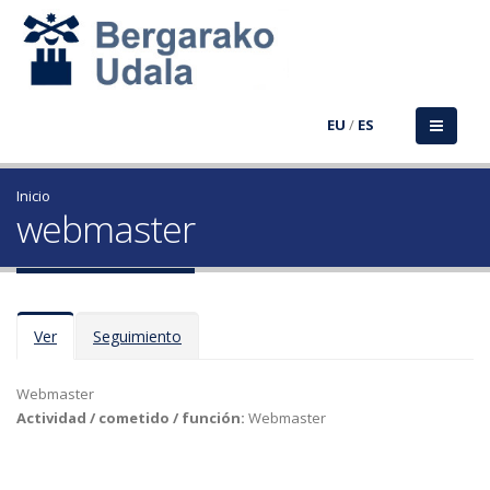
EU
/
ES
Inicio
webmaster
Solapas principales
Ver
(solapa
Seguimiento
activa)
Webmaster
Actividad / cometido / función:
Webmaster