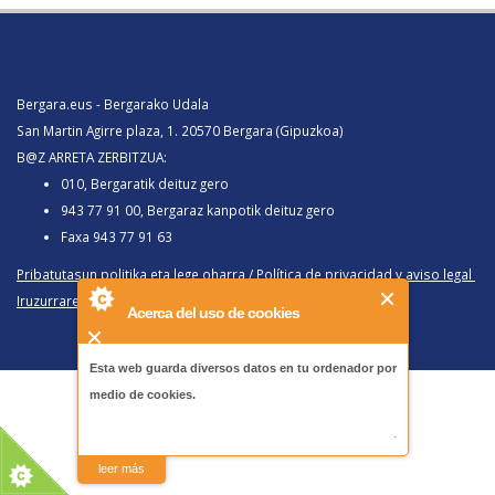
Bergara.eus - Bergarako Udala
San Martin Agirre plaza, 1. 20570 Bergara (Gipuzkoa)
B@Z ARRETA ZERBITZUA:
010, Bergaratik deituz gero
943 77 91 00, Bergaraz kanpotik deituz gero
Faxa 943 77 91 63
Pribatutasun politika eta lege oharra
/
Política de privacidad y aviso legal
Iruzurraren Aurkako Politika
/
Política Antifraude
Acerca del uso de cookies
Esta web guarda diversos datos en tu ordenador por
medio de cookies.
-
leer más