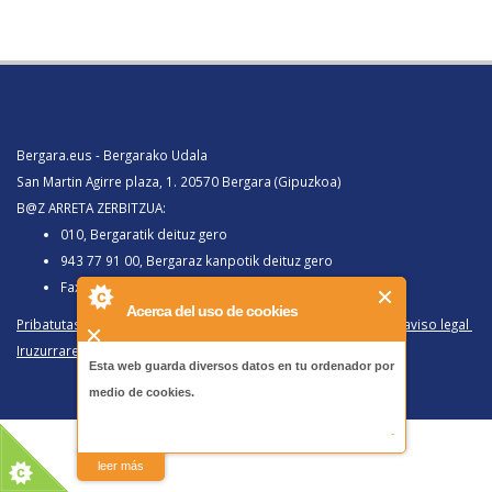
Bergara.eus - Bergarako Udala
San Martin Agirre plaza, 1. 20570 Bergara (Gipuzkoa)
B@Z ARRETA ZERBITZUA:
010, Bergaratik deituz gero
943 77 91 00, Bergaraz kanpotik deituz gero
Faxa 943 77 91 63
Acerca del uso de cookies
Pribatutasun politika eta lege oharra
/
Política de privacidad y aviso legal
Iruzurraren Aurkako Politika
/
Política Antifraude
Esta web guarda diversos datos en tu ordenador por
medio de cookies.
-
leer más