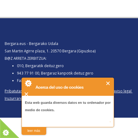
Bergara.eus - Bergarako Udala
San Martin Agirre plaza, 1. 20570 Bergara (Gipuzkoa)
B@Z ARRETA ZERBITZUA:
010, Bergaratik deituz gero
943 77 91 00, Bergaraz kanpotik deituz gero
Faxa 943 77 91 63
Acerca del uso de cookies
Pribatutasun politika eta lege oharra
/
Política de privacidad y aviso legal
Iruzurraren Aurkako Politika
/
Política Antifraude
Esta web guarda diversos datos en tu ordenador por
medio de cookies.
-
leer más