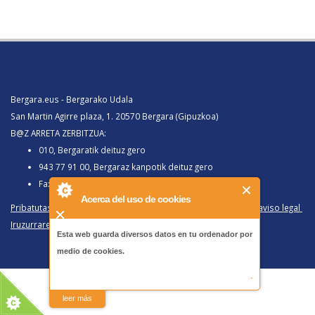
Bergara.eus - Bergarako Udala
San Martin Agirre plaza, 1. 20570 Bergara (Gipuzkoa)
B@Z ARRETA ZERBITZUA:
010, Bergaratik deituz gero
943 77 91 00, Bergaraz kanpotik deituz gero
Faxa 943 77 91 63
Acerca del uso de cookies
Pribatutasun politika eta lege oharra
/
Política de privacidad y aviso legal
Iruzurraren Aurkako Politika
/
Política Antifraude
Esta web guarda diversos datos en tu ordenador por
medio de cookies.
-
leer más