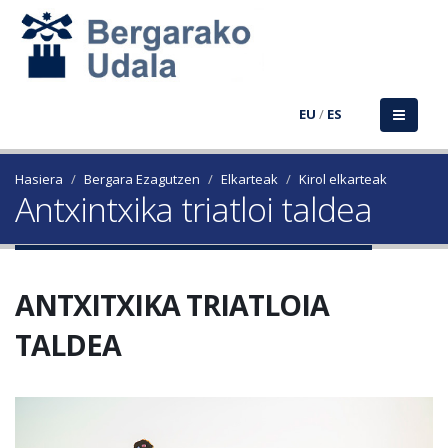
EU
/
ES
Hasiera
Bergara Ezagutzen
Elkarteak
Kirol elkarteak
Antxintxika triatloi taldea
ANTXITXIKA TRIATLOIA
TALDEA