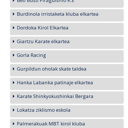
Beti Busti Piraguismo K.E
Burdinola irristaketa kluba elkartea
Dordoka Kirol Elkartea
Giartzu Karate elkartea
Gorla Racing
Gurpildun oholak skate taldea
Hanka Labanka patinaje elkartea
Karate Shinkyokushinkai Bergara
Lokatza ziklismo eskola
Palmerakuak MBT kirol kluba