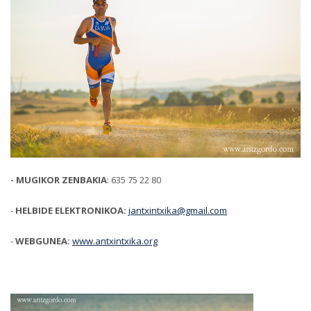
- MUGIKOR ZENBAKIA
: 635 75 22 80
-
HELBIDE ELEKTRONIKOA:
jantxintxika@gmail.com
-
WEBGUNEA:
www.antxintxika.org