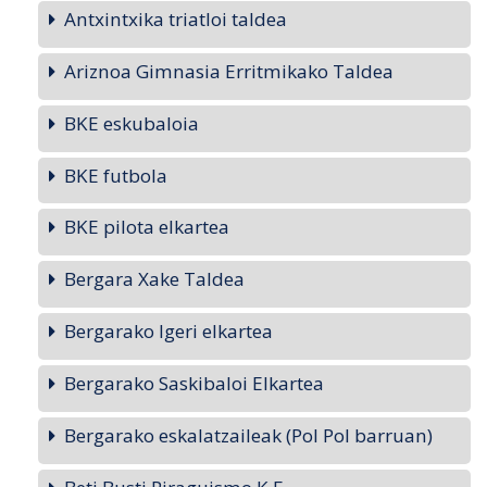
Antxintxika triatloi taldea
Ariznoa Gimnasia Erritmikako Taldea
BKE eskubaloia
BKE futbola
BKE pilota elkartea
Bergara Xake Taldea
Bergarako Igeri elkartea
Bergarako Saskibaloi Elkartea
Bergarako eskalatzaileak (Pol Pol barruan)