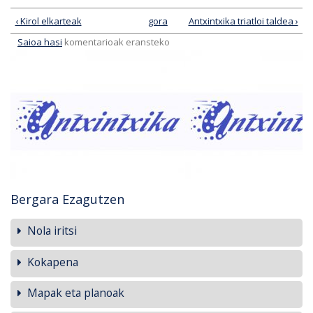
‹ Kirol elkarteak
gora
Antxintxika triatloi taldea ›
Saioa hasi
komentarioak eransteko
Bergara Ezagutzen
Nola iritsi
Kokapena
Mapak eta planoak