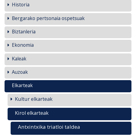
Historia
Bergarako pertsonaia ospetsuak
Biztanleria
Ekonomia
Kaleak
Auzoak
Elkarteak
Kultur elkarteak
Kirol elkarteak
Antxintxika triatloi taldea