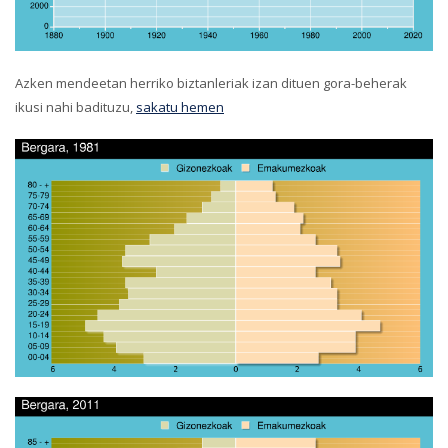
Azken mendeetan herriko biztanleriak izan dituen gora-beherak
ikusi nahi badituzu,
sakatu hemen