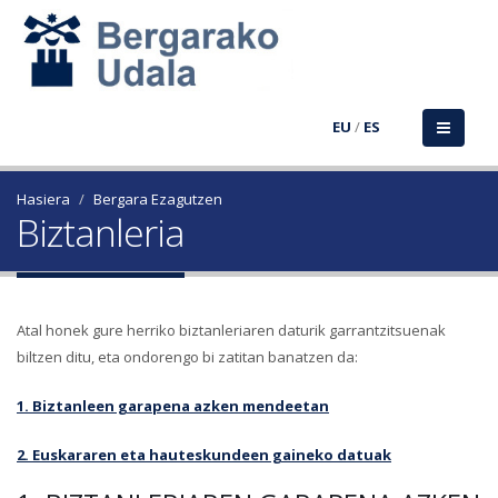
EU
/
ES
Hasiera
Bergara Ezagutzen
Biztanleria
Atal honek gure herriko biztanleriaren daturik garrantzitsuenak
biltzen ditu, eta ondorengo bi zatitan banatzen da:
1. Biztanleen garapena azken mendeetan
2. Euskararen eta hauteskundeen gaineko datuak