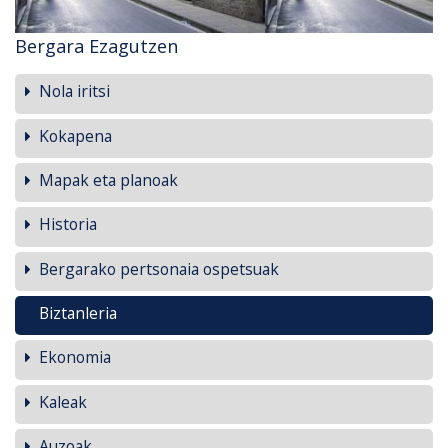
Bergara Ezagutzen
Nola iritsi
Kokapena
Mapak eta planoak
Historia
Bergarako pertsonaia ospetsuak
Biztanleria
Ekonomia
Kaleak
Auzoak