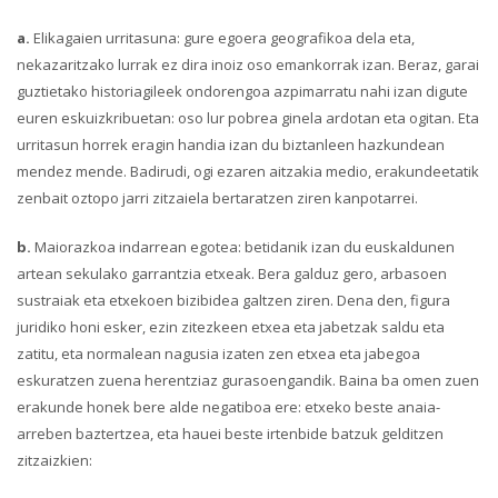
a.
Elikagaien urritasuna: gure egoera geografikoa dela eta,
nekazaritzako lurrak ez dira inoiz oso emankorrak izan. Beraz, garai
guztietako historiagileek ondorengoa azpimarratu nahi izan digute
euren eskuizkribuetan: oso lur pobrea ginela ardotan eta ogitan. Eta
urritasun horrek eragin handia izan du biztanleen hazkundean
mendez mende. Badirudi, ogi ezaren aitzakia medio, erakundeetatik
zenbait oztopo jarri zitzaiela bertaratzen ziren kanpotarrei.
b.
Maiorazkoa indarrean egotea: betidanik izan du euskaldunen
artean sekulako garrantzia etxeak. Bera galduz gero, arbasoen
sustraiak eta etxekoen bizibidea galtzen ziren. Dena den, figura
juridiko honi esker, ezin zitezkeen etxea eta jabetzak saldu eta
zatitu, eta normalean nagusia izaten zen etxea eta jabegoa
eskuratzen zuena herentziaz gurasoengandik. Baina ba omen zuen
erakunde honek bere alde negatiboa ere: etxeko beste anaia-
arreben baztertzea, eta hauei beste irtenbide batzuk gelditzen
zitzaizkien: