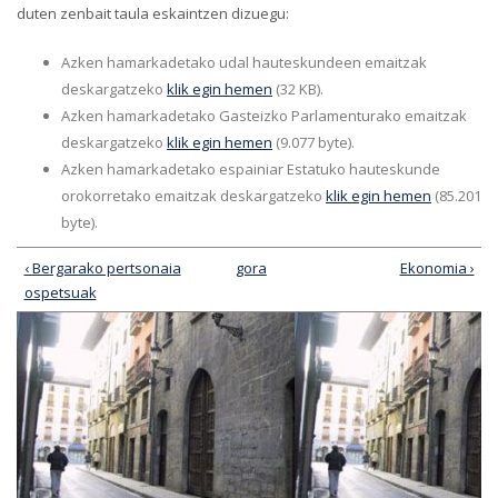
duten zenbait taula eskaintzen dizuegu:
Azken hamarkadetako udal hauteskundeen emaitzak
deskargatzeko
klik egin hemen
(32 KB).
Azken hamarkadetako Gasteizko Parlamenturako emaitzak
deskargatzeko
klik egin hemen
(9.077 byte).
Azken hamarkadetako espainiar Estatuko hauteskunde
orokorretako emaitzak deskargatzeko
klik egin hemen
(85.201
byte).
‹ Bergarako pertsonaia
gora
Ekonomia ›
ospetsuak