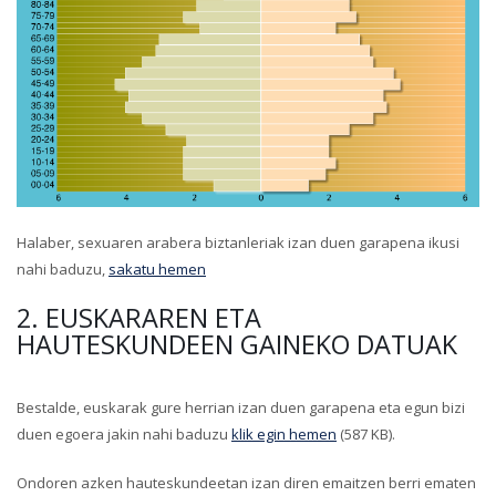
Halaber, sexuaren arabera biztanleriak izan duen garapena ikusi
nahi baduzu,
sakatu hemen
2. EUSKARAREN ETA
HAUTESKUNDEEN GAINEKO DATUAK
Bestalde, euskarak gure herrian izan duen garapena eta egun bizi
duen egoera jakin nahi baduzu
klik egin hemen
(587 KB).
Ondoren azken hauteskundeetan izan diren emaitzen berri ematen