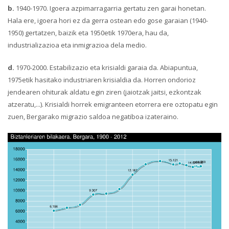
b.
1940-1970. Igoera azpimarragarria gertatu zen garai honetan.
Hala ere, igoera hori ez da gerra ostean edo gose garaian (1940-
1950) gertatzen, baizik eta 1950etik 1970era, hau da,
industrializazioa eta inmigrazioa dela medio.
d.
1970-2000. Estabilizazio eta krisialdi garaia da. Abiapuntua,
1975etik hasitako industriaren krisialdia da. Horren ondorioz
jendearen ohiturak aldatu egin ziren (jaiotzak jaitsi, ezkontzak
atzeratu,...). Krisialdi horrek emigranteen etorrera ere oztopatu egin
zuen, Bergarako migrazio saldoa negatiboa izateraino.