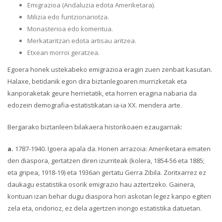
Emigrazioa (Andaluzia edota Ameriketara).
Milizia edo funtzionariotza.
Monasterioa edo komentua.
Merkataritzan edota artisau aritzea.
Etxean morroi geratzea.
Egoera honek ustekabeko emigrazioa eragin zuen zenbait kasutan.
Halaxe, betidanik egon dira biztanlegoaren murrizketak eta
kanporaketak geure herrietatik, eta horren eragina nabaria da
edozein demografia-estatistikatan ia-ia XX. mendera arte.
Bergarako biztanleen bilakaera historikoaen ezaugarriak:
a.
1787-1940. Igoera apala da. Honen arrazoia: Ameriketara ematen
den diaspora, gertatzen diren izurriteak (kolera, 1854-56 eta 1885;
eta gripea, 1918-19) eta 1936an gertatu Gerra Zibila. Zoritxarrez ez
daukagu estatistika osorik emigrazio hau aztertzeko. Gainera,
kontuan izan behar dugu diaspora hori askotan legez kanpo egiten
zela eta, ondorioz, ez dela agertzen inongo estatistika datuetan.