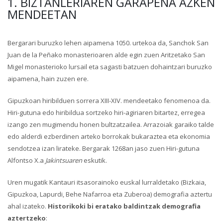
1. BIZTANLERIAREN GARAPENA AZKEN
MENDEETAN
Bergarari buruzko lehen aipamena 1050. urtekoa da, Sanchok San
Juan de la Peñako monasterioaren alde egin zuen Aritzetako San
Migel monasterioko lursail eta sagasti batzuen dohaintzari buruzko
aipamena, hain zuzen ere.
Gipuzkoan hiribilduen sorrera XIII-XIV. mendeetako fenomenoa da.
Hiri-gutuna edo hiribildua sortzeko hiri-agiriaren bitartez, erregea
izango zen mugimendu honen bultzatzailea. Arrazoiak garaiko talde
edo alderdi ezberdinen arteko borrokak bukaraztea eta ekonomia
sendotzea izan lirateke. Bergarak 1268an jaso zuen Hiri-gutuna
Alfontso X.a
Jakintsuaren
eskutik.
Uren mugatik Kantauri itsasorainoko euskal lurraldetako (Bizkaia,
Gipuzkoa, Lapurdi, Behe Nafarroa eta Zuberoa) demografia aztertu
ahal izateko.
Historikoki bi eratako baldintzak demografia
aztertzeko
: