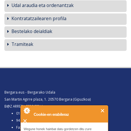
Udal araudia eta ordenantzak
Kontratatzailearen profila
Bestelako deialdiak
Tramiteak
Bergara.eus - Bergarako Udala
San Martin Agirre plaza, 1. 20570 Bergara (Gipuzkoa)
B@Z ARRETA ZERBITZUA:
010, Bergaratik deituz gero
Cookie-en erabileraz
943 77 91 00, Bergaraz kanpotik deituz gero
Faxa 943 77 91 63
Wegune honek hainbat datu gordetzen ditu zure