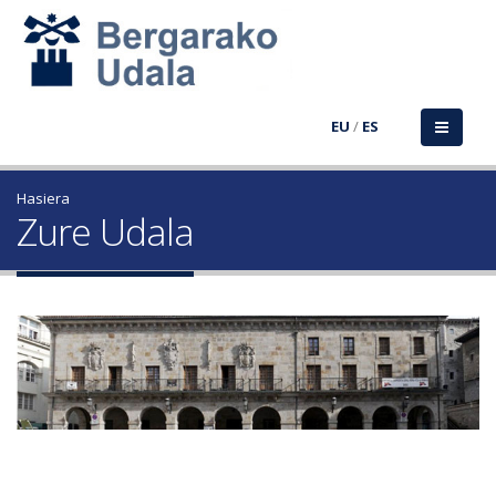
EU
/
ES
Hasiera
Zure Udala