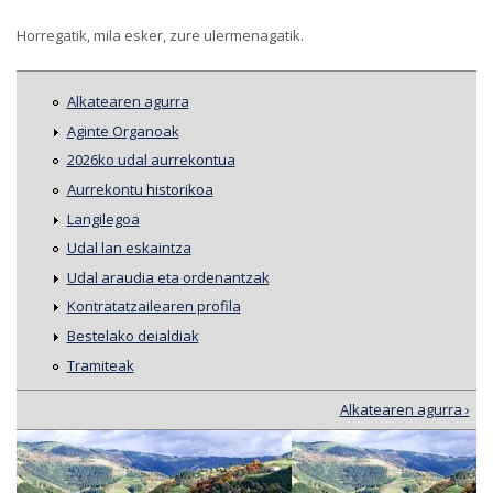
Horregatik, mila esker, zure ulermenagatik.
Alkatearen agurra
Aginte Organoak
2026ko udal aurrekontua
Aurrekontu historikoa
Langilegoa
Udal lan eskaintza
Udal araudia eta ordenantzak
Kontratatzailearen profila
Bestelako deialdiak
Tramiteak
Alkatearen agurra ›