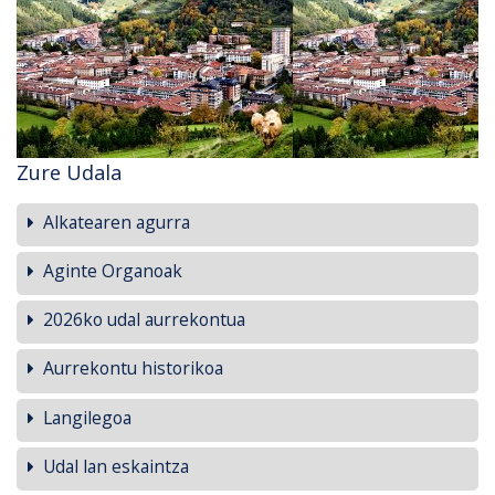
Zure Udala
Alkatearen agurra
Aginte Organoak
2026ko udal aurrekontua
Aurrekontu historikoa
Langilegoa
Udal lan eskaintza