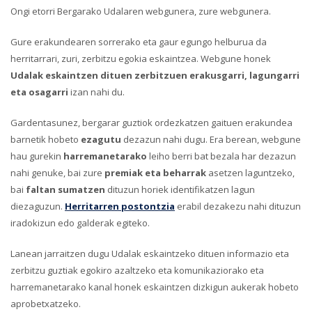
Ongi etorri Bergarako Udalaren webgunera, zure webgunera.
Gure erakundearen sorrerako eta gaur egungo helburua da
herritarrari, zuri, zerbitzu egokia eskaintzea. Webgune honek
Udalak eskaintzen dituen zerbitzuen erakusgarri, lagungarri
eta osagarri
izan nahi du.
Gardentasunez, bergarar guztiok ordezkatzen gaituen erakundea
barnetik hobeto
ezagutu
dezazun nahi dugu. Era berean, webgune
hau gurekin
harremanetarako
leiho berri bat bezala har dezazun
nahi genuke, bai zure
premiak eta beharrak
asetzen laguntzeko,
bai
faltan sumatzen
dituzun horiek identifikatzen lagun
diezaguzun.
Herritarren postontzia
erabil dezakezu nahi dituzun
iradokizun edo galderak egiteko.
Lanean jarraitzen dugu Udalak eskaintzeko dituen informazio eta
zerbitzu guztiak egokiro azaltzeko eta komunikaziorako eta
harremanetarako kanal honek eskaintzen dizkigun aukerak hobeto
aprobetxatzeko.