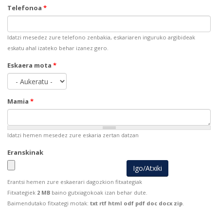
Telefonoa
*
Idatzi mesedez zure telefono zenbakia, eskariaren inguruko argibideak
eskatu ahal izateko behar izanez gero.
Eskaera mota
*
Mamia
*
Idatzi hemen mesedez zure eskaria zertan datzan
Eranskinak
Erantsi hemen zure eskaerari dagozkion fitxategiak
Fitxategiek
2 MB
baino gutxiagokoak izan behar dute.
Baimendutako fitxategi motak:
txt rtf html odf pdf doc docx zip
.