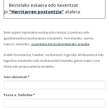
Bestelako eskaera edo kexentzat
jo
"Herritarren postontzia"
atalera.
Bete azpiko inprimakia euskarazko testua zuzentzea edo
gaztelaniazkoa euskaratzea eskatzeko. Horretarako, aurrez
irakurri, mesedez,
zuzenketa eta itzulpenetarako araudia
.
Erabili formularioa, halaber, euskararen inguruko aholkularitza edo
laguntza eskatzeko edo euskararekin lotutako gairen batez zure
iritzia edo proposamena emateko.
Izen-abizenak
*
Posta-e. helbidea
*