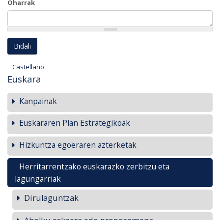
Oharrak
Castellano
Euskara
Kanpainak
Euskararen Plan Estrategikoak
Hizkuntza egoeraren azterketak
Herritarrentzako euskarazko zerbitzu eta
lagungarriak
Dirulaguntzak