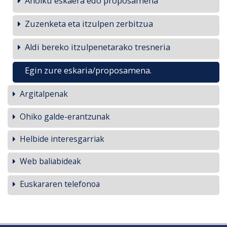
Aholku eskaera edo proposamena
Zuzenketa eta itzulpen zerbitzua
Aldi bereko itzulpenetarako tresneria
Egin zure eskaria/proposamena.
Argitalpenak
Ohiko galde-erantzunak
Helbide interesgarriak
Web baliabideak
Euskararen telefonoa