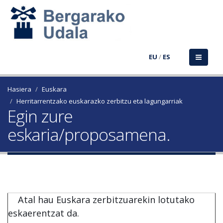
EU
/
ES
Hasiera
Euskara
Herritarrentzako euskarazko zerbitzu eta lagungarriak
Egin zure
eskaria/proposamena.
Atal hau Euskara zerbitzuarekin lotutako
eskaerentzat da.