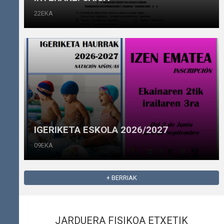
22EKA
IGERIKETA ESKOLA 2026/2027
09EKA
+ BERRIAK
JARDUERA FISIKOA ETXETIK