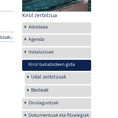
Kirol zerbitzua
Albisteak
itzuak ›
Agenda
Instalazioak
Kirol baliabideen gida
Udal zerbitzuak
Besteak
Dirulaguntzak
Dokumentuak eta fitxategiak