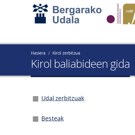
Hasiera
Kirol zerbitzua
Kirol baliabideen gida
Udal zerbitzuak
Besteak