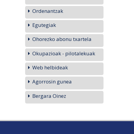
Ordenantzak
Egutegiak
Ohorezko abonu txartela
Okupazioak - pilotalekuak
Web helbideak
Agorrosin gunea
Bergara Oinez