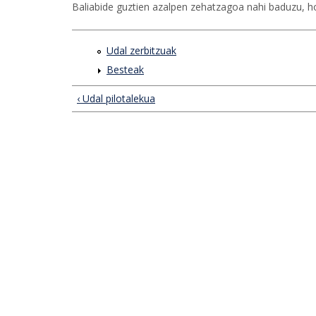
Baliabide guztien azalpen zehatzagoa nahi baduzu,
Udal zerbitzuak
Besteak
‹ Udal pilotalekua