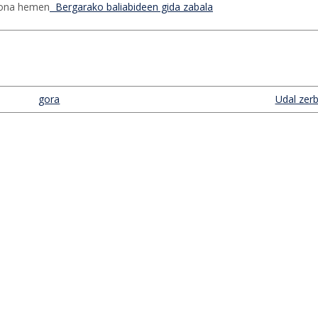
 hona hemen
Bergarako baliabideen gida zabala
gora
Udal zerb