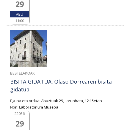
29
ABU
11:00
BESTELAKOAK
BISITA GIDATUA: Olaso Dorrearen bisita
gidatua
Eguna eta ordua:
Abuztuak 29, Larunbata, 12:15etan
Non:
Laboratorium Museoa
22036
29