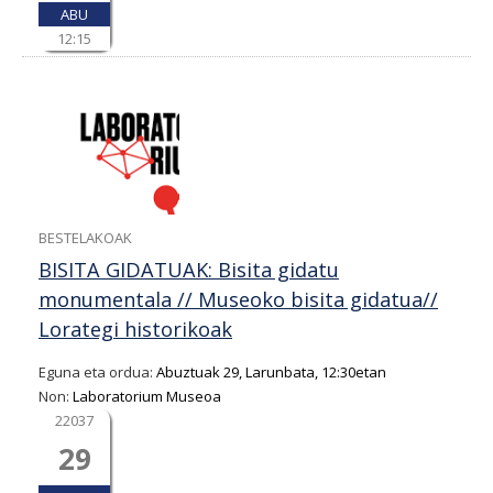
ABU
12:15
BESTELAKOAK
BISITA GIDATUAK: Bisita gidatu
monumentala // Museoko bisita gidatua//
Lorategi historikoak
Eguna eta ordua:
Abuztuak 29, Larunbata, 12:30etan
Non:
Laboratorium Museoa
22037
29