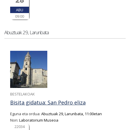
ABU
09:00
Abuztuak 29, Larunbata
BESTELAKOAK
Bisita gidatua: San Pedro eliza
Eguna eta ordua:
Abuztuak 29, Larunbata, 11:00etan
Non:
Laboratorium Museoa
22034