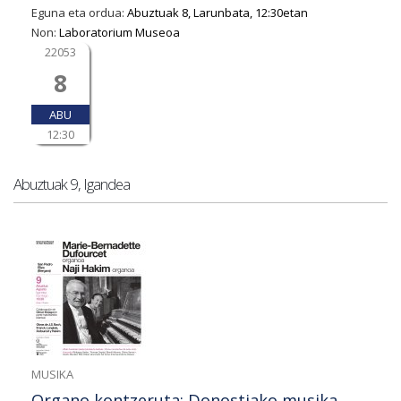
Eguna eta ordua:
Abuztuak 8, Larunbata, 12:30etan
Non:
Laboratorium Museoa
22053
8
ABU
12:30
Abuztuak 9, Igandea
MUSIKA
Organo kontzeruta: Donostiako musika