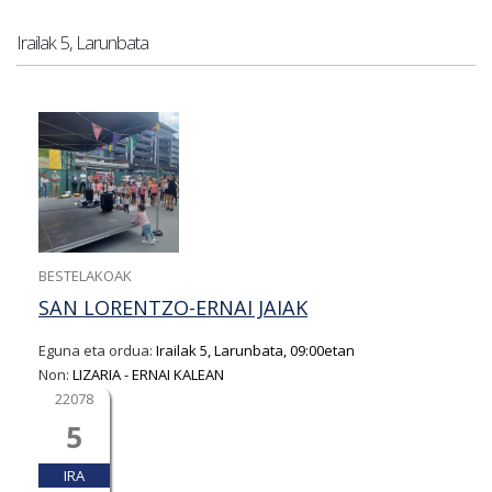
Irailak 5, Larunbata
BESTELAKOAK
SAN LORENTZO-ERNAI JAIAK
Eguna eta ordua:
Irailak 5, Larunbata, 09:00etan
Non:
LIZARIA - ERNAI KALEAN
22078
5
IRA