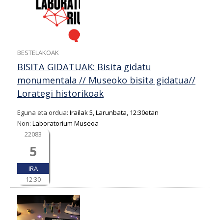
BESTELAKOAK
BISITA GIDATUAK: Bisita gidatu
monumentala // Museoko bisita gidatua//
Lorategi historikoak
Eguna eta ordua:
Irailak 5, Larunbata, 12:30etan
Non:
Laboratorium Museoa
22083
5
IRA
12:30