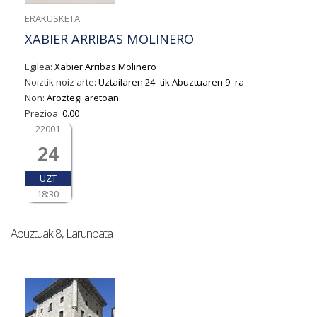
ERAKUSKETA
XABIER ARRIBAS MOLINERO
Egilea:
Xabier Arribas Molinero
Noiztik noiz arte:
Uztailaren 24
-tik
Abuztuaren 9
-ra
Non:
Aroztegi aretoan
Prezioa:
0.00
22001
24
UZT
18:30
Abuztuak 8, Larunbata