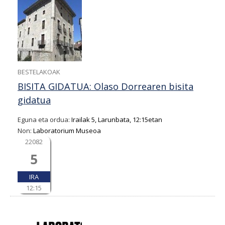
BESTELAKOAK
BISITA GIDATUA: Olaso Dorrearen bisita
gidatua
Eguna eta ordua:
Irailak 5, Larunbata, 12:15etan
Non:
Laboratorium Museoa
22082
5
IRA
12:15