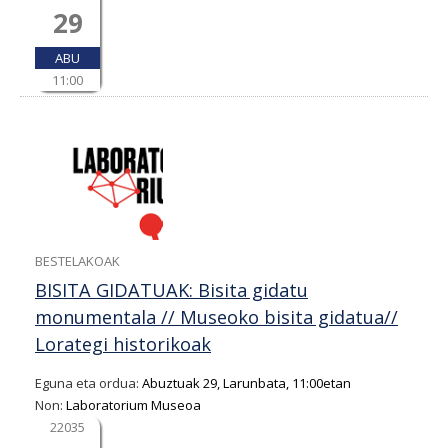
29
ABU
11:00
BESTELAKOAK
BISITA GIDATUAK: Bisita gidatu
monumentala // Museoko bisita gidatua//
Lorategi historikoak
Eguna eta ordua:
Abuztuak 29, Larunbata, 11:00etan
Non:
Laboratorium Museoa
22035