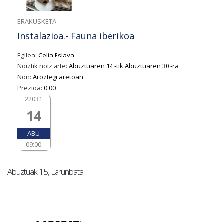
ERAKUSKETA
Instalazioa.- Fauna iberikoa
Egilea:
Celia Eslava
Noiztik noiz arte:
Abuztuaren 14
-tik
Abuztuaren 30
-ra
Non:
Aroztegi aretoan
Prezioa:
0.00
22031
14
ABU
09:00
Abuztuak 15, Larunbata