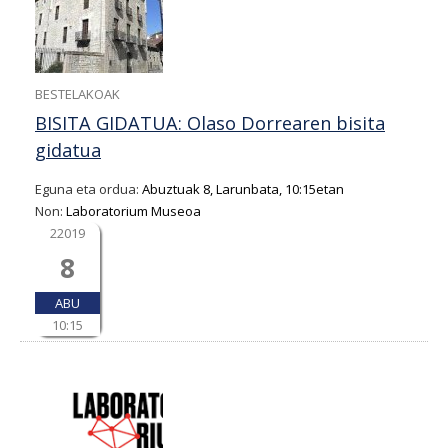
BESTELAKOAK
BISITA GIDATUA: Olaso Dorrearen bisita
gidatua
Eguna eta ordua:
Abuztuak 8, Larunbata, 10:15etan
Non:
Laboratorium Museoa
22019
8
ABU
10:15