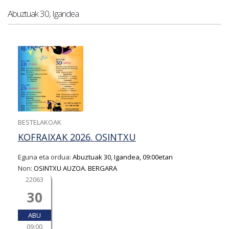
Abuztuak 30, Igandea
BESTELAKOAK
KOFRAIXAK 2026. OSINTXU
Eguna eta ordua:
Abuztuak 30, Igandea, 09:00etan
Non:
OSINTXU AUZOA. BERGARA
22063
30
ABU
09:00