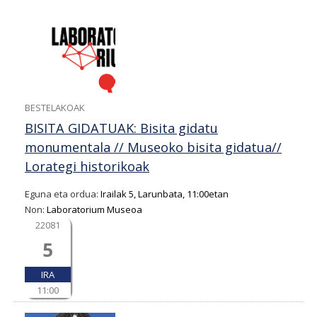
BESTELAKOAK
BISITA GIDATUAK: Bisita gidatu
monumentala // Museoko bisita gidatua//
Lorategi historikoak
Eguna eta ordua:
Irailak 5, Larunbata, 11:00etan
Non:
Laboratorium Museoa
22081
5
IRA
11:00