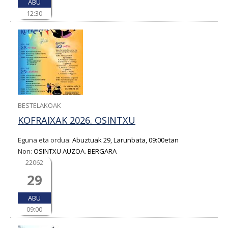
ABU
12:30
BESTELAKOAK
KOFRAIXAK 2026. OSINTXU
Eguna eta ordua:
Abuztuak 29, Larunbata, 09:00etan
Non:
OSINTXU AUZOA. BERGARA
22062
29
ABU
09:00