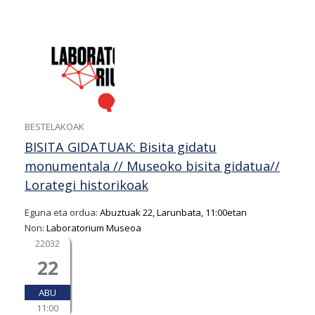
BESTELAKOAK
BISITA GIDATUAK: Bisita gidatu
monumentala // Museoko bisita gidatua//
Lorategi historikoak
Eguna eta ordua:
Abuztuak 22, Larunbata, 11:00etan
Non:
Laboratorium Museoa
22032
22
ABU
11:00