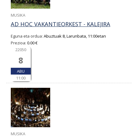
MUSIKA
AD HOC VAKANTIEORKEST - KALEJIRA
Eguna eta ordua:
Abuztuak 8, Larunbata, 11:00etan
Prezioa:
0.00 €
22050
8
ABU
11:00
MUSIKA