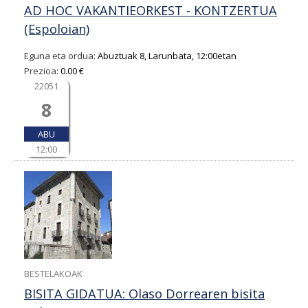
AD HOC VAKANTIEORKEST - KONTZERTUA
(Espoloian)
Eguna eta ordua:
Abuztuak 8, Larunbata, 12:00etan
Prezioa:
0.00 €
22051
8
ABU
12:00
BESTELAKOAK
BISITA GIDATUA: Olaso Dorrearen bisita