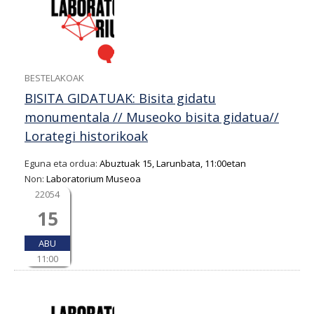
BESTELAKOAK
BISITA GIDATUAK: Bisita gidatu
monumentala // Museoko bisita gidatua//
Lorategi historikoak
Eguna eta ordua:
Abuztuak 15, Larunbata, 11:00etan
Non:
Laboratorium Museoa
22054
15
ABU
11:00