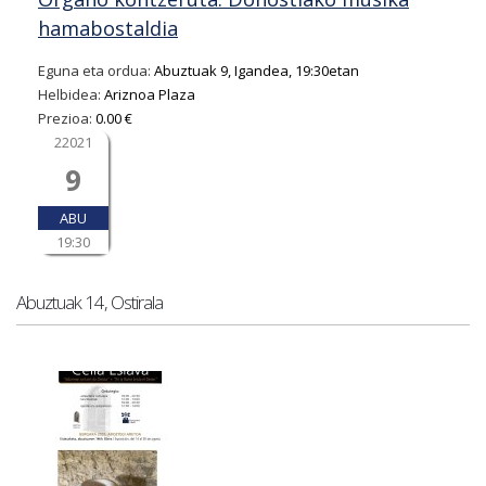
hamabostaldia
Eguna eta ordua:
Abuztuak 9, Igandea, 19:30etan
Helbidea:
Ariznoa Plaza
Prezioa:
0.00 €
22021
9
ABU
19:30
Abuztuak 14, Ostirala