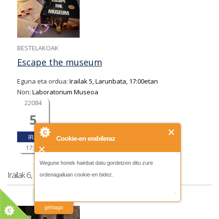
BESTELAKOAK
Escape the museum
Eguna eta ordua:
Irailak 5, Larunbata, 17:00etan
Non:
Laboratorium Museoa
22084
5
IRA
Cookie-en erabileraz
17:00
Wegune honek hainbat datu gordetzen ditu zure
Irailak 6, Igandea
ordenagailuan cookie-en bidez.
-
irakurri
gehiago