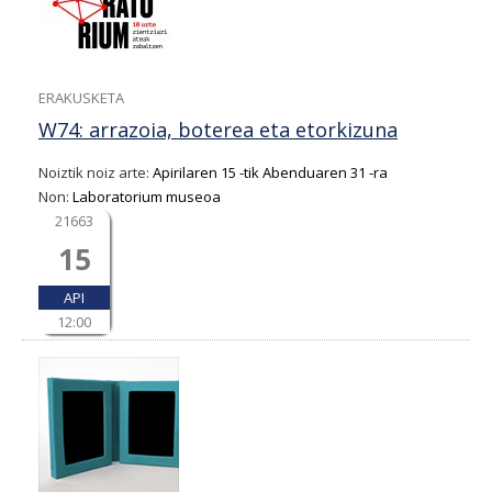
ERAKUSKETA
W74: arrazoia, boterea eta etorkizuna
Noiztik noiz arte:
Apirilaren 15
-tik
Abenduaren 31
-ra
Non:
Laboratorium museoa
21663
15
API
12:00