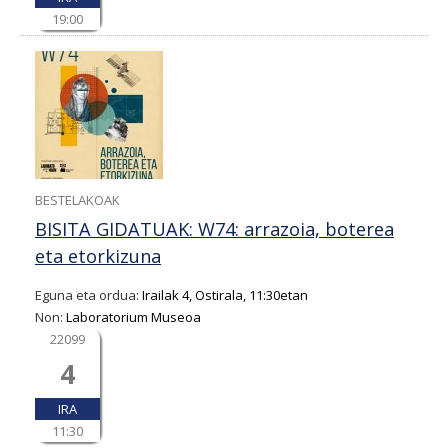
19:00
BESTELAKOAK
BISITA GIDATUAK: W74: arrazoia, boterea
eta etorkizuna
Eguna eta ordua:
Irailak 4, Ostirala, 11:30etan
Non:
Laboratorium Museoa
22099
4
IRA
11:30