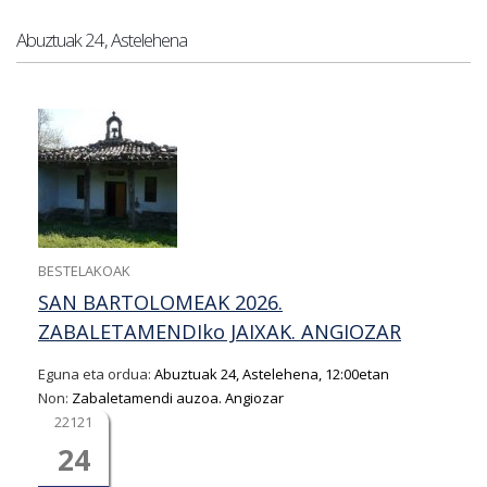
Abuztuak 24, Astelehena
BESTELAKOAK
SAN BARTOLOMEAK 2026.
ZABALETAMENDIko JAIXAK. ANGIOZAR
Eguna eta ordua:
Abuztuak 24, Astelehena, 12:00etan
Non:
Zabaletamendi auzoa. Angiozar
22121
24