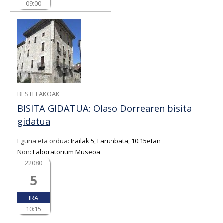
09:00
BESTELAKOAK
BISITA GIDATUA: Olaso Dorrearen bisita
gidatua
Eguna eta ordua:
Irailak 5, Larunbata, 10:15etan
Non:
Laboratorium Museoa
22080
5
IRA
10:15