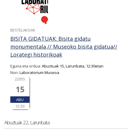
BESTELAKOAK
BISITA GIDATUAK: Bisita gidatu
monumentala // Museoko bisita gidatua//
Lorategi historikoak
Eguna eta ordua:
Abuztuak 15, Larunbata, 12:30etan
Non:
Laboratorium Museoa
22055
15
ABU
12:30
Abuztuak 22, Larunbata