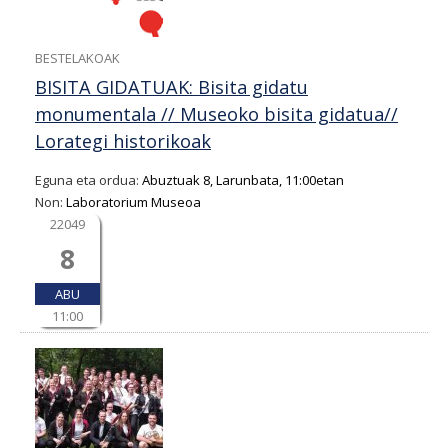
BESTELAKOAK
BISITA GIDATUAK: Bisita gidatu
monumentala // Museoko bisita gidatua//
Lorategi historikoak
Eguna eta ordua:
Abuztuak 8, Larunbata, 11:00etan
Non:
Laboratorium Museoa
22049
8
ABU
11:00