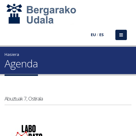
EU
/
ES
Hasiera
Agenda
Abuztuak 7, Ostirala