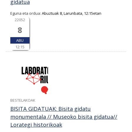
gidatua
Eguna eta ordua:
Abuztuak 8, Larunbata, 12:15etan
22052
8
ABU
12:15
BESTELAKOAK
BISITA GIDATUAK: Bisita gidatu
monumentala // Museoko bisita gidatua//
Lorategi historikoak