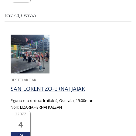
Irailak 4, Ostirala
BESTELAKOAK
SAN LORENTZO-ERNAI JAIAK
Eguna eta ordua:
Irailak 4, Ostirala, 19:00etan
Non:
LIZARIA - ERNAI KALEAN
22077
4
IRA