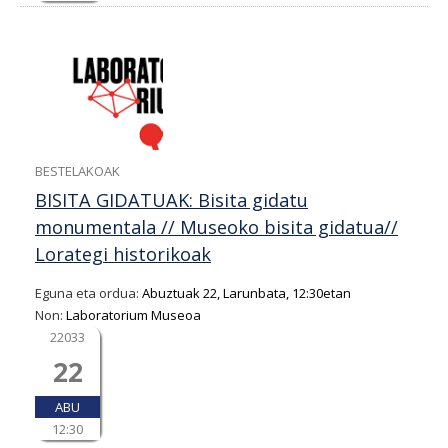
BESTELAKOAK
BISITA GIDATUAK: Bisita gidatu
monumentala // Museoko bisita gidatua//
Lorategi historikoak
Eguna eta ordua:
Abuztuak 22, Larunbata, 12:30etan
Non:
Laboratorium Museoa
22033
22
ABU
12:30