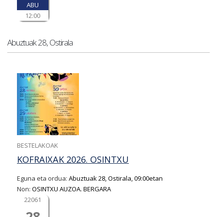
ABU
12:00
Abuztuak 28, Ostirala
BESTELAKOAK
KOFRAIXAK 2026. OSINTXU
Eguna eta ordua:
Abuztuak 28, Ostirala, 09:00etan
Non:
OSINTXU AUZOA. BERGARA
22061
28