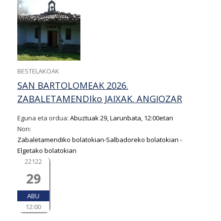
BESTELAKOAK
SAN BARTOLOMEAK 2026.
ZABALETAMENDIko JAIXAK. ANGIOZAR
Eguna eta ordua:
Abuztuak 29, Larunbata, 12:00etan
Non:
Zabaletamendiko bolatokian-Salbadoreko bolatokian -
Elgetako bolatokian
22122
29
ABU
12:00