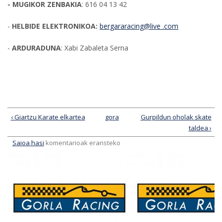
- MUGIKOR ZENBAKIA
: 616 04 13 42
-
HELBIDE ELEKTRONIKOA:
bergararacing@live .com
-
ARDURADUNA
: Xabi Zabaleta Serna
‹ Giartzu Karate elkartea
gora
Gurpildun oholak skate
taldea ›
Saioa hasi
komentarioak eransteko