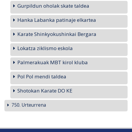
Gurpildun oholak skate taldea
Hanka Labanka patinaje elkartea
Karate Shinkyokushinkai Bergara
Lokatza ziklismo eskola
Palmerakuak MBT kirol kluba
Pol Pol mendi taldea
Shotokan Karate DO KE
750. Urteurrena