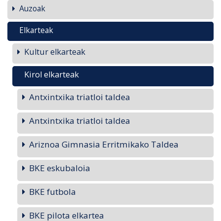
Auzoak
Elkarteak
Kultur elkarteak
Kirol elkarteak
Antxintxika triatloi taldea
Antxintxika triatloi taldea
Ariznoa Gimnasia Erritmikako Taldea
BKE eskubaloia
BKE futbola
BKE pilota elkartea