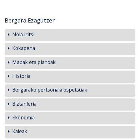
Bergara Ezagutzen
Nola iritsi
Kokapena
Mapak eta planoak
Historia
Bergarako pertsonaia ospetsuak
Biztanleria
Ekonomia
Kaleak