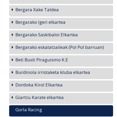
Bergara Xake Taldea
Bergarako Igeri elkartea
Bergarako Saskibaloi Elkartea
Bergarako eskalatzaileak (Pol Pol barruan)
Beti Busti Piraguismo K.E
Burdinola irristaketa kluba elkartea
Dordoka Kirol Elkartea
Giartzu Karate elkartea
Gorla Racing