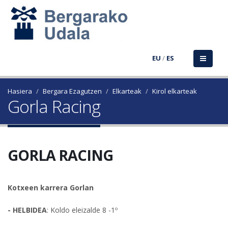
EU
/
ES
Hasiera
Bergara Ezagutzen
Elkarteak
Kirol elkarteak
Gorla Racing
GORLA RACING
Kotxeen karrera Gorlan
- HELBIDEA
: Koldo eleizalde 8 -1º