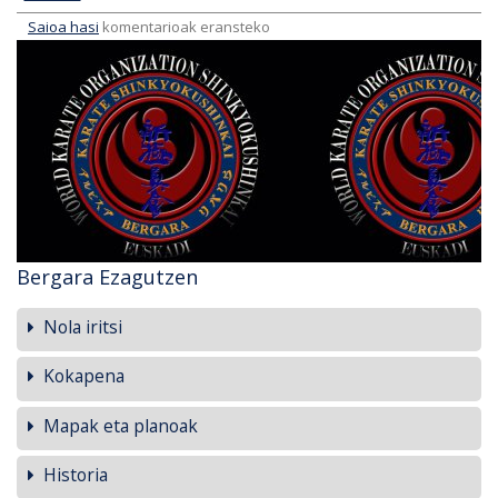
Saioa hasi
komentarioak eransteko
Bergara Ezagutzen
Nola iritsi
Kokapena
Mapak eta planoak
Historia