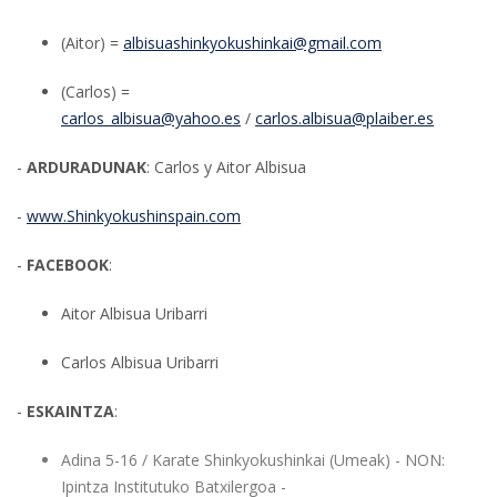
(Aitor) =
albisuashinkyokushinkai@gmail.com
(Carlos) =
carlos_albisua@yahoo.es
/
carlos.albisua@plaiber.es
-
ARDURADUNAK
: Carlos y Aitor Albisua
-
www.Shinkyokushinspain.com
-
FACEBOOK
:
Aitor Albisua Uribarri
Carlos Albisua Uribarri
-
ESKAINTZA
:
Adina 5-16 / Karate Shinkyokushinkai (Umeak) - NON:
Ipintza Institutuko Batxilergoa -