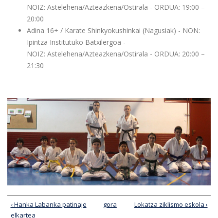
NOIZ: Astelehena/Azteazkena/Ostirala - ORDUA: 19:00 –
20:00
Adina 16+ / Karate Shinkyokushinkai (Nagusiak) - NON:
Ipintza Institutuko Batxilergoa -
NOIZ: Astelehena/Azteazkena/Ostirala - ORDUA: 20:00 –
21:30
‹ Hanka Labanka patinaje
gora
Lokatza ziklismo eskola ›
elkartea