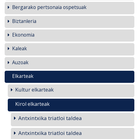
Bergarako pertsonaia ospetsuak
Biztanleria
Ekonomia
Kaleak
Auzoak
Elkarteak
Kultur elkarteak
Kirol elkarteak
Antxintxika triatloi taldea
Antxintxika triatloi taldea