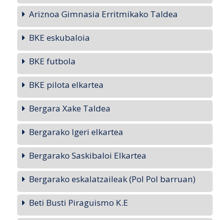
Ariznoa Gimnasia Erritmikako Taldea
BKE eskubaloia
BKE futbola
BKE pilota elkartea
Bergara Xake Taldea
Bergarako Igeri elkartea
Bergarako Saskibaloi Elkartea
Bergarako eskalatzaileak (Pol Pol barruan)
Beti Busti Piraguismo K.E