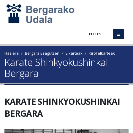
EU
/
ES
Hasiera
Bergara Ezagutzen
Elkarteak
Kirol elkarteak
Karate Shinkyokushinkai
Bergara
KARATE SHINKYOKUSHINKAI
BERGARA