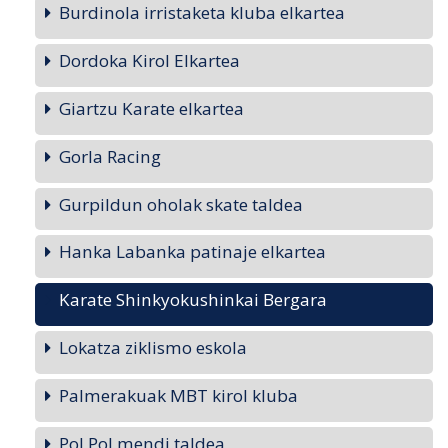
Burdinola irristaketa kluba elkartea
Dordoka Kirol Elkartea
Giartzu Karate elkartea
Gorla Racing
Gurpildun oholak skate taldea
Hanka Labanka patinaje elkartea
Karate Shinkyokushinkai Bergara
Lokatza ziklismo eskola
Palmerakuak MBT kirol kluba
Pol Pol mendi taldea