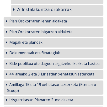
7/ Instalakuntza orokorrak
Plan Orokorraren lehen aldaketa
Plan Orokorraren bigarren aldaketa
Mapak eta planoak
Dokumentuak eta fitxategiak
Bide publikoa ote dagoen argitzeko ikerketa hastea
44. areako 2 eta 3 lur zatien xehetasun azterketa
Amillaga 15 eta 19 xehetasun azterketa (Ecenarro
Scoop)
Irisgarritasun Planaren 2. moldaketa