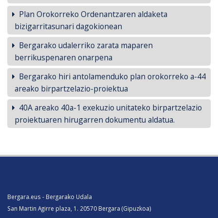
Plan Orokorreko Ordenantzaren aldaketa
bizigarritasunari dagokionean
Bergarako udalerriko zarata maparen
berrikuspenaren onarpena
Bergarako hiri antolamenduko plan orokorreko a-44
areako birpartzelazio-proiektua
40A areako 40a-1 exekuzio unitateko birpartzelazio
proiektuaren hirugarren dokumentu aldatua.
Bergara.eus - Bergarako Udala
San Martin Agirre plaza, 1. 20570 Bergara (Gipuzkoa)