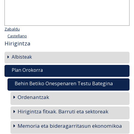
Zabaldu
Castellano
Hirigintza
Albisteak
Plan Orokorra
Behin Betiko Onespenaren Testu Bategina
Ordenantzak
Hirigintza fitxak. Barruti eta sektoreak
Memoria eta bideragarritasun ekonomikoa