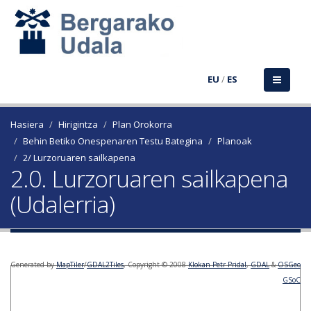
EU
/
ES
Hasiera
Hirigintza
Plan Orokorra
Behin Betiko Onespenaren Testu Bategina
Planoak
2/ Lurzoruaren sailkapena
2.0. Lurzoruaren sailkapena
(Udalerria)
Generated by
MapTiler
/
GDAL2Tiles
, Copyright © 2008
Klokan Petr Pridal
,
GDAL
&
OSGeo
GSoC