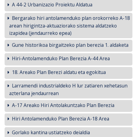
A 44-2 Urbanizazio Proiektu Aldatua
Bergarako hiri antolamenduko plan orokorreko A-18
arean hirigintza-aktuaziorako sistema aldatzeko
izapidea (jendaurreko epea)
Gune historikoa birgaitzeko plan berezia 1. aldaketa
Hiri-Antolamenduko Plan Berezia A-44 Area
18. Areako Plan Berezi aldatu eta egokitua
Larramendi industrialdeko H lur zatiaren xehetasun
azterlana jendaurrean
A-17 Areako Hiri Antolakuntzako Plan Berezia
Hiri Antolamenduko Plan Berezia A-18 Area
Gorlako kantina ustiatzeko deialdia