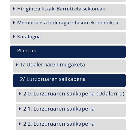
Hirigintza fitxak. Barruti eta sektoreak
Memoria eta bideragarritasun ekonomikoa
Katalogoa
Planoak
1/ Udalerriaren mugaketa
2/ Lurzoruaren sailkapena
2.0. Lurzoruaren sailkapena (Udalerria)
2.1. Lurzoruaren sailkapena
2.2. Lurzoruaren sailkapena