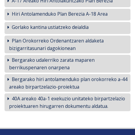
A-17 Areako Hiri Antolakuntzako Plan Berezia
Hiri Antolamenduko Plan Berezia A-18 Area
Gorlako kantina ustiatzeko deialdia
Plan Orokorreko Ordenantzaren aldaketa
bizigarritasunari dagokionean
Bergarako udalerriko zarata maparen
berrikuspenaren onarpena
Bergarako hiri antolamenduko plan orokorreko a-44
areako birpartzelazio-proiektua
40A areako 40a-1 exekuzio unitateko birpartzelazio
proiektuaren hirugarren dokumentu aldatua.