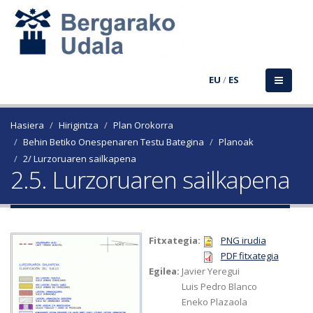
EU
/
ES
Hasiera
Hirigintza
Plan Orokorra
Behin Betiko Onespenaren Testu Bategina
Planoak
2/ Lurzoruaren sailkapena
2.5. Lurzoruaren sailkapena
Fitxategia:
PNG irudia
PDF fitxategia
Egilea:
Javier Yeregui
Luis Pedro Blanco
Eneko Plazaola