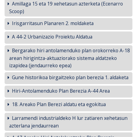
Amillaga 15 eta 19 xehetasun azterketa (Ecenarro
Scoop)
Irisgarritasun Planaren 2. moldaketa
A 44-2 Urbanizazio Proiektu Aldatua
Bergarako hiri antolamenduko plan orokorreko A-18
arean hirigintza-aktuaziorako sistema aldatzeko
izapidea (jendaurreko epea)
Gune historikoa birgaitzeko plan berezia 1. aldaketa
Hiri-Antolamenduko Plan Berezia A-44 Area
18. Areako Plan Berezi aldatu eta egokitua
Larramendi industrialdeko H lur zatiaren xehetasun
azterlana jendaurrean