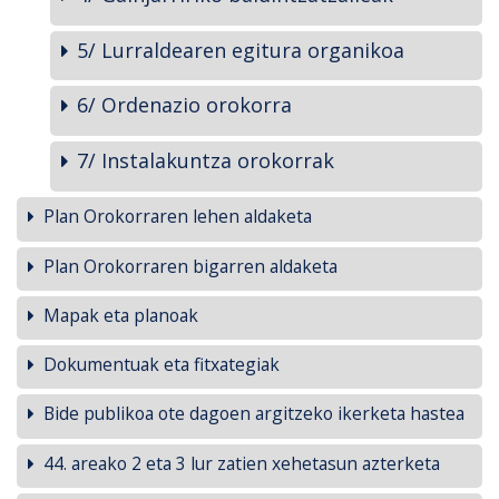
5/ Lurraldearen egitura organikoa
6/ Ordenazio orokorra
7/ Instalakuntza orokorrak
Plan Orokorraren lehen aldaketa
Plan Orokorraren bigarren aldaketa
Mapak eta planoak
Dokumentuak eta fitxategiak
Bide publikoa ote dagoen argitzeko ikerketa hastea
44. areako 2 eta 3 lur zatien xehetasun azterketa