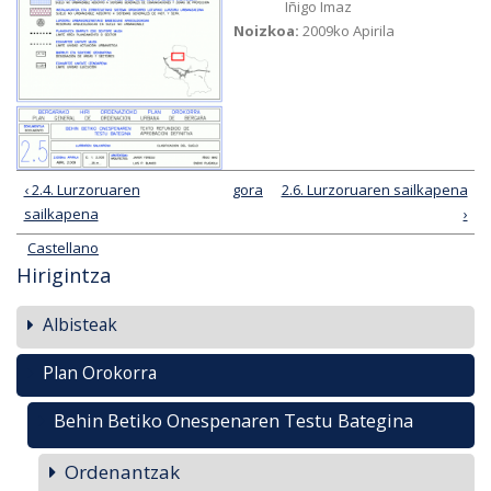
Iñigo Imaz
Noizkoa:
2009ko Apirila
‹ 2.4. Lurzoruaren
gora
2.6. Lurzoruaren sailkapena
sailkapena
›
Castellano
Hirigintza
Albisteak
Plan Orokorra
Behin Betiko Onespenaren Testu Bategina
Ordenantzak