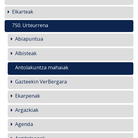
Elkarteak
750. Urteurrena
Abiapuntua
Albisteak
Antolakuntza mahaiak
Gazteekin VerBergara
Ekarpenak
Argazkiak
Agenda