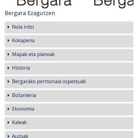
Bergara Ezagutzen
Nola iritsi
Kokapena
Mapak eta planoak
Historia
Bergarako pertsonaia ospetsuak
Biztanleria
Ekonomia
Kaleak
Auzoak