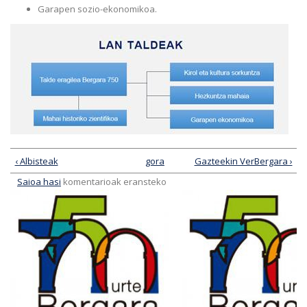
Garapen sozio-ekonomikoa.
‹ Albisteak
gora
Gazteekin VerBergara ›
Saioa hasi
komentarioak eransteko