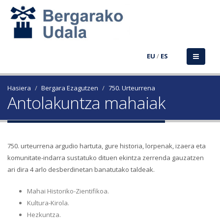
EU
/
ES
Hasiera
Bergara Ezagutzen
750. Urteurrena
Antolakuntza mahaiak
750. urteurrena argudio hartuta, gure historia, lorpenak, izaera eta
komunitate-indarra sustatuko dituen ekintza zerrenda gauzatzen
ari dira 4 arlo desberdinetan banatutako taldeak.
Mahai Historiko-Zientifikoa.
Kultura-Kirola.
Hezkuntza.