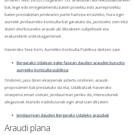
urriaren 1eko 39/2015 Legearen 133. artikuluan aurreikusitakoarekin
bat, lege edo erregelamendu baten proiektu edo aurreproiektu
baten prestaketan jendearen parte-hartzea errazteko, hura egin
aurretik jendaurreko kontsulta bat garatuko da, jasotzeko zein iritzi
duten etorkizuneko arauak uki ditzakeen subjektuek eta
erakunderik ordezkagarrienek.
Hasierako fase horri, Aurretiko Kontsulta Publikoa deitzen zaio.
Bergarako Udalean egite-fasean dauden araudiei buruzko
aurretiko kontsulta publikoa
Ondoren, jaso diren ekarpenak aztertu ondoren, araudi-
proposamen bat prestatuko da eta, Udalbatzak hasierako
onarpena eman ostean, jendaurrean jarriko da, interesdunek
alegazioak eta/edo iradokizunak egin ahal izan ditzaten.
Jendaurrean dauden Bergarako Udaleko araudiak
Araudi plana