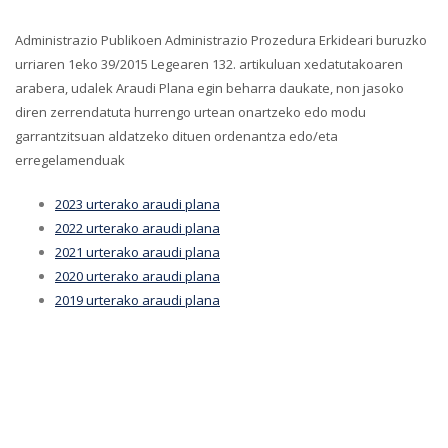
Administrazio Publikoen Administrazio Prozedura Erkideari buruzko
urriaren 1eko 39/2015 Legearen 132. artikuluan xedatutakoaren
arabera, udalek Araudi Plana egin beharra daukate, non jasoko
diren zerrendatuta hurrengo urtean onartzeko edo modu
garrantzitsuan aldatzeko dituen ordenantza edo/eta
erregelamenduak
2023 urterako araudi plana
2022 urterako araudi plana
2021 urterako araudi plana
2020 urterako araudi plana
2019 urterako araudi plana