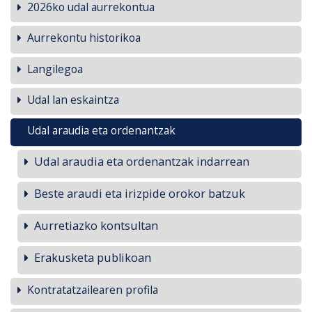
2026ko udal aurrekontua
Aurrekontu historikoa
Langilegoa
Udal lan eskaintza
Udal araudia eta ordenantzak
Udal araudia eta ordenantzak indarrean
Beste araudi eta irizpide orokor batzuk
Aurretiazko kontsultan
Erakusketa publikoan
Kontratatzailearen profila