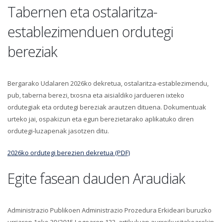
Tabernen eta ostalaritza-
establezimenduen ordutegi
bereziak
Bergarako Udalaren 2026ko dekretua, ostalaritza-establezimendu,
pub, taberna berezi, txosna eta aisialdiko jardueren ixteko
ordutegiak eta ordutegi bereziak arautzen dituena. Dokumentuak
urteko jai, ospakizun eta egun berezietarako aplikatuko diren
ordutegi-luzapenak jasotzen ditu.
2026ko ordutegi berezien dekretua (PDF)
Egite fasean dauden Araudiak
Administrazio Publikoen Administrazio Prozedura Erkideari buruzko