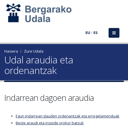
EU
/
ES
Hasiera
Zure Udala
Udal araudia eta
ordenantzak
Indarrean dagoen araudia
Egun indarrean dauden ordenantzak eta erregelamenduak
Beste araudi eta irizpide orokor batzuk