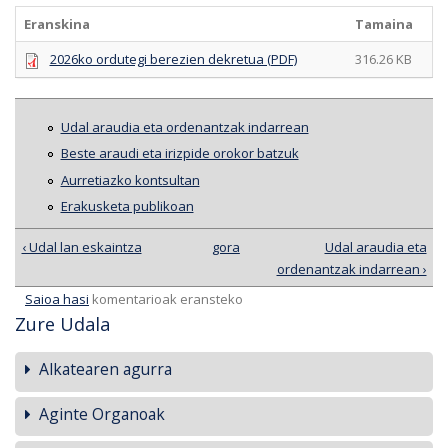
Eranskina
Tamaina
2026ko ordutegi berezien dekretua (PDF)
316.26 KB
Udal araudia eta ordenantzak indarrean
Beste araudi eta irizpide orokor batzuk
Aurretiazko kontsultan
Erakusketa publikoan
‹ Udal lan eskaintza
gora
Udal araudia eta
ordenantzak indarrean ›
Saioa hasi
komentarioak eransteko
Zure Udala
Alkatearen agurra
Aginte Organoak