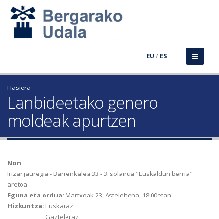
EU
/
ES
Hasiera
Lanbideetako genero
moldeak apurtzen
Non:
Irizar jauregia - Barrenkalea 33 - 3. solairua "Euskaldun berria"
aretoa
Eguna eta ordua:
Martxoak 23, Astelehena, 18:00etan
Hizkuntza:
Euskaraz
Gazteleraz