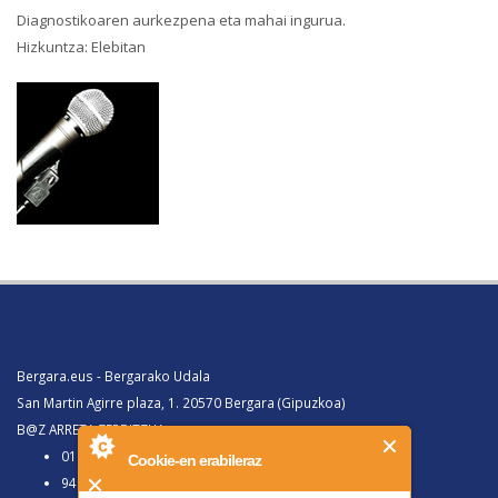
Diagnostikoaren aurkezpena eta mahai ingurua.
Hizkuntza: Elebitan
Bergara.eus - Bergarako Udala
San Martin Agirre plaza, 1. 20570 Bergara (Gipuzkoa)
B@Z ARRETA ZERBITZUA:
010, Bergaratik deituz gero
Cookie-en erabileraz
943 77 91 00, Bergaraz kanpotik deituz gero